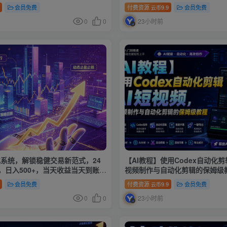
会员免费
付费资源
9.9
会员免费
云币
0
0
23小时前
化系统，解锁稳健交易新范式，24
【AI教程】使用Codex自动化剪
，日入500+，当天收益当天到账，
视频制作与自动化剪辑的保姆级
，解放双手，时间自由【揭秘】
会员免费
付费资源
9.9
会员免费
云币
0
0
23小时前