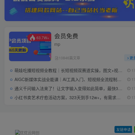
会员免费
63.7W+
mp
10846篇文章
更
萌娃吃播短视频全教程｜长短视频双赛道实操，图文+视频零基础保姆式教学，伙伴计划-收徒-商单等多种变现方式
1
AIGC新媒体实战全能课｜AI工具入门、短视频全流程制作、主流绘图软件实操、数字人商业视频落地教程
1
通义千问输入法来了！让文字输入变得如此简单，最快300字/分，AI自动润色，说话秒变工整文字
1
小红书卖艺术疗愈活动方案，323天到手12w+，有需求就有市场
1
友链申请
-