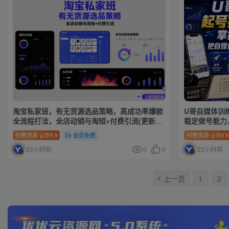
淘宝私家班，有无货源选品策略，高成功率爆款
U哥自媒体训
全流程打法，全店动销与淘短+付费引流(更新
稳定做号能力
2026年08月05日)
渠道
付费资源
9.9
会员免费
付费资源
9.9
云币
云币
23小时前
0
0
23小时前
上一页
1
2