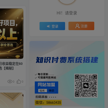
HI！请登录
注册
登录
日收益稳定在60
选【揭秘】
0
0