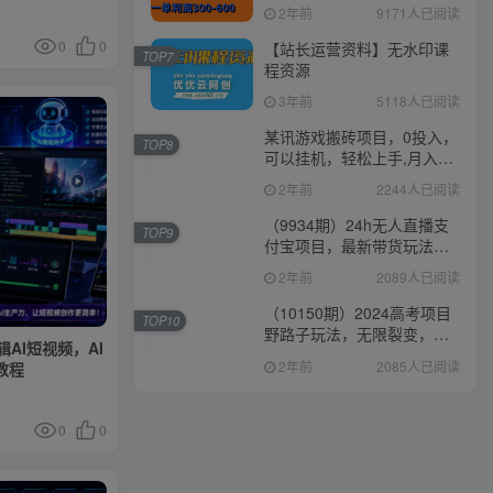
300-600
2年前
9171人已阅读
0
0
【站长运营资料】无水印课
TOP7
程资源
3年前
5118人已阅读
某讯游戏搬砖项目，0投入，
TOP8
可以挂机，轻松上手,月入
3000+上不封顶
2年前
2244人已阅读
（9934期）24h无人直播支
TOP9
付宝项目，最新带货玩法，
纯躺赚实测日入500+
2年前
2089人已阅读
（10150期）2024高考项目
TOP10
野路子玩法，无限裂变，最
辑AI短视频，AI
高一天1W＋！
2年前
2085人已阅读
教程
0
0