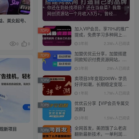
你还在到处找项目？还在当韭菜？我靠
网创资源站一个月收入5万+，曾经...
益、美女起号、
加入VIP会员，享70%的推广
TOP2
提成，免费学习多种网上创
业课程，菜鸟秒变大神！
3年前
2.3W+人已阅读
0
0
加盟优优云分享，加盟搭建
TOP3
同款知识付费资源网站，实
现长期稳定被动收入~
3年前
2W+人已阅读
卖项目3年变现200W+ 学员
TOP4
好评如潮，长期稳定变现，
可以一直干到老！
1年前
1.7W+人已阅读
优优云分享【VIP会员专属交
TOP5
流群】
3年前
1.5W+人已阅读
全网首发，美团饿了么老店
变现新项目
TOP6
翻新最新技术，一单利润