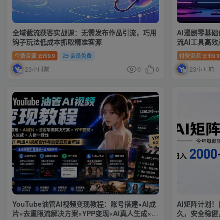
全域截流获客实战课：无需发布作品引流，巧用
AI漫剧零基
钩子玩法低成本抓取精准客源
流AI工具高
付费资源
9.9
会员免费
付费资源
9.9
云币
云币
23小时前
0
0
23小时前
YouTube油管AI视频变现教程：账号搭建×AI成
AI矩阵计划！日
片×去重限流解决方案×YPP变现×AI真人生成×人
久，安全稳健