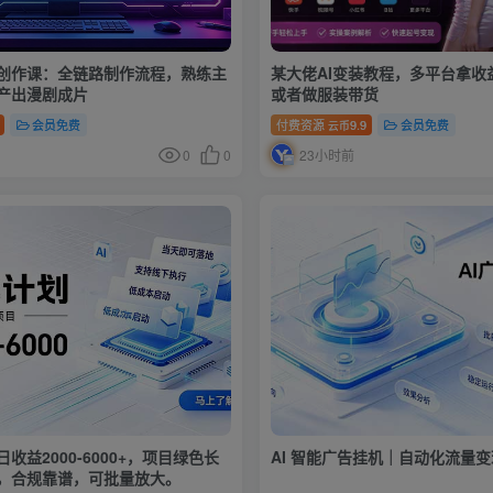
础创作课：全链路制作流程，熟练主
某大佬AI变装教程，多平台拿收
效产出漫剧成片
或者做服装带货
会员免费
付费资源
9.9
会员免费
云币
0
0
23小时前
收益2000-6000+，项目绿色长
AI 智能广告挂机｜自动化流量
，合规靠谱，可批量放大。