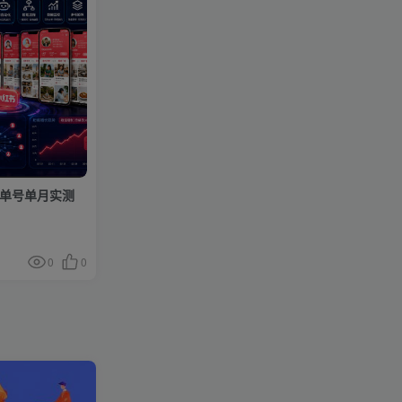
，单号单月实测
】
0
0