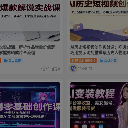
说实战课：解析作品增量价值逻
AI历史短视频创作实战课：吃透
掌握剪辑成片全流程
巧用提示词批量撰写历史人物剧
会员免费
付费资源
9.9
会员免费
云币
0
0
23小时前