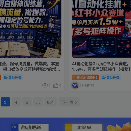
练营，起号搞流量，做爆款，掌握
AI自动化挂G+小红书小众赛道
，把自媒体变成可持续稳定的增收
1.5w+，可多号矩阵操作【揭秘
会员免费
付费资源
9.9
会员免费
云币
0
0
23小时前
3
4
5
…
661
下一页