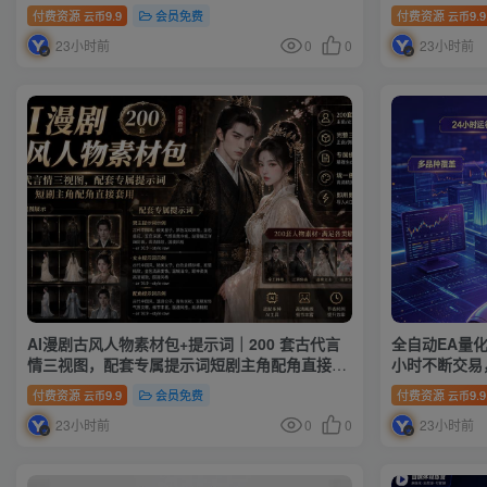
物一致性
付费资源
9.9
会员免费
付费资源
9.9
云币
云币
23小时前
0
0
23小时前
AI漫剧古风人物素材包+提示词｜200 套古代言
全自动EA量
情三视图，配套专属提示词短剧主角配角直接套
小时不断交易
用
无需熬夜盯盘
付费资源
9.9
会员免费
付费资源
9.9
云币
云币
23小时前
0
0
23小时前