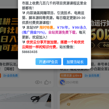
市面上收费几百几千的项目资源课程这里全
部都有！
🔰 内容涵盖网赚项目、引流技术、电商运
营、脚本源码等资源，每日稳定更新20-30
优质付费资源课程！
🔰 本站VIP
限时特惠，
￥79/年，￥99/永久
(推广佣金70%)，
全站资源免费下载，
每天
更新，欢迎加入！
🔰
优优云分享开放加盟，搭建一个和优优
云网创一样的知识付费，
站长微信：
58663435
开通VIP会员
加盟当站长
身社群玩法，单人日入1000+，小
实操全自动运行好项目，单号单
！【揭秘】
以上，稳定收益快，小白副业首
会员免费
付费资源
9.9
会员免费
云币
0
0
23小时前