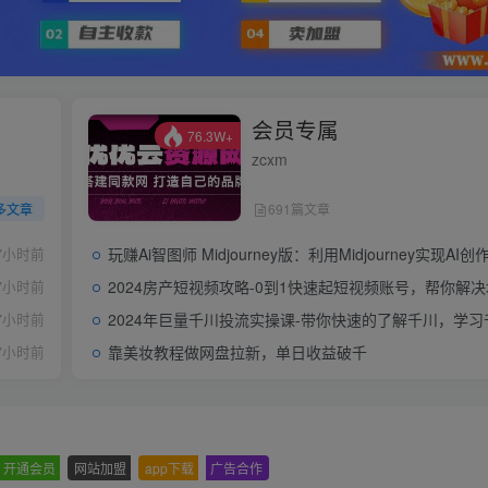
会员专属
76.3W+
zcxm
多文章
691篇文章
玩赚Ai智图师 Midjourney版：利用Midjourney实现AI创作及变现（10
7小时前
2024房产短视频攻略-0到1快速起短视频账号，帮你解决地产小白对的全方面
7小时前
2024年巨量千川投流实操课-带你快速的了解千川，学习千川计划的搭建技巧和运用
7小时前
靠美妆教程做网盘拉新，单日收益破千
7小时前
开通会员
-
网站加盟
-
app下载
-
广告合作