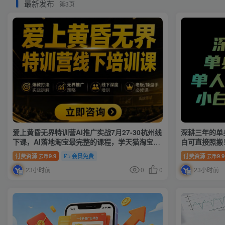
最新发布
第3页
爱上黄昏无界特训营AI推广实战7月27-30杭州线
深耕三年的单
下课，AI落地淘宝最完整的课程，学天猫淘宝的
白可直接照搬
老板必看
付费资源
9.9
会员免费
付费资源
9.9
云币
云币
23小时前
0
0
23小时前