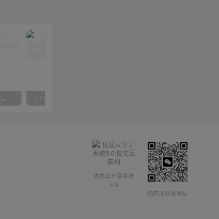
无脑全自动挂机，单窗口18+，可挂100+窗口，手机电脑均可操作
（10041期）拼多多店铺最新高效引流术，轻松引流400+创业粉，精准日变现五位数！
优优云分享系统
5.0
扫码加站长微信