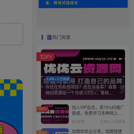
热门资源
TOP1
5.3W+人已阅读
你还在到处找项目？还在当韭菜？我靠
网创资源站一个月收入5万+，曾经...
加入VIP会员，享70%的推广
TOP2
提成，免费学习多种网上创
业课程，菜鸟秒变大神！
3年前
2.3W+人已阅读
加盟优优云分享，加盟搭建
TOP3