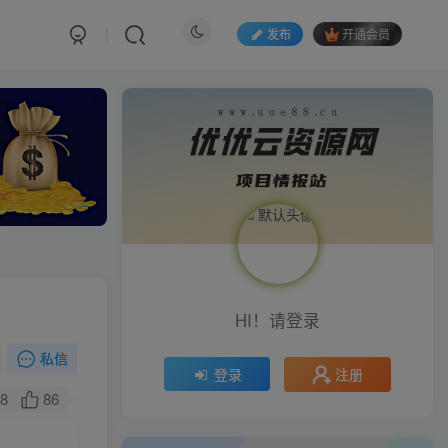
发布
开通会员
HI！请登录
私信
注册
登录
8
86