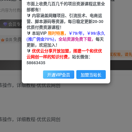
市面上收费几百几千的项目资源课程这里全
部都有！
此内容为付费阅读，请付费后查看
🔰 内容涵盖网赚项目、引流技术、电商运
营、脚本源码等资源，每日稳定更新20-30
会员专属资源
优质付费资源课程！
🔰 本站VIP
限时特惠，
￥79/年，￥99/永久
(推广佣金70%)，
全站资源免费下载，
每天
免费
会员
更新，欢迎加入！
🔰
优优云分享开放加盟，搭建一个和优优
您暂无购买权限，请
云网创一样的知识付费，
站长微信：
58663435
开通会员
开通VIP会员
加盟当站长