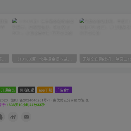
（10150期）2024高考项目野路子玩法，无限裂变，最高一天1W＋！
（10163期）快手掘金撸收益最新技术，高收益玩法，单日变现500+，小白必备项目
开通会员
-
网站加盟
-
app下载
-
广告合作
 2023 ·
赣ICP备2024040251号-1
· 由
优优云分享
强力驱动.
行:
1638天10小时44分34秒