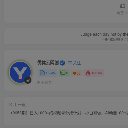
点赞
8
Judge each day not by the
不要问自己收获了
优优云网创
关注
1.2W+
0
186W+
63
永不言弃
上一篇
（9653期）日入1000+的视频号分成计划，小白可做，AI动漫100