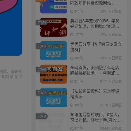
同款知识付费资源网站，实
现长期稳定被动收入~
3年前
2W+人已阅读
卖项目3年变现200W+ 学员
TOP4
好评如潮，长期稳定变现，
可以一直干到老！
1年前
1.7W+人已阅读
优优云分享【VIP会员专属交
TOP5
流群】
3年前
1.5W+人已阅读
全网首发，美团饿了么老店
TOP6
利益，请联系
翻新最新技术，一单利润
上删除退出 涉
300-600
2年前
9171人已阅读
【站长运营资料】无水印课
TOP7
程资源
3年前
5118人已阅读
某讯游戏搬砖项目，0投入，
TOP8
可以挂机，轻松上手,月入
3000+上不封顶
2年前
2244人已阅读