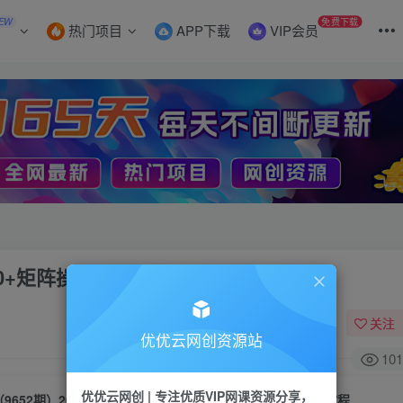
EW
免费下载
热门项目
APP下载
VIP会员
00+矩阵操作，详细教程
关注
优优云网创资源站
101
优优云网创 | 专注优质VIP网课资源分享，
（9652期）2024风口项目，轻松日入2000+矩阵操作，详细教程