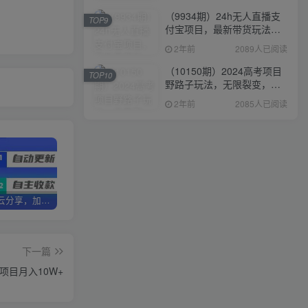
（9934期）24h无人直播支
TOP9
付宝项目，最新带货玩法，
纯躺赚实测日入500+
2年前
2089人已阅读
（10150期）2024高考项目
TOP10
野路子玩法，无限裂变，最
高一天1W＋！
2年前
2085人已阅读
加盟优优云分享，加盟搭建同款知识付费资源网站，实现长期稳定被动收入~
卖项目3年变现200W+ 学员好评如潮，长期稳定变现，可以一直干到老！
优优云分享【VIP会员专属交流群】
下一篇
项目月入10W+