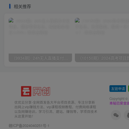
相关推荐
（9934期）24h无人直播支付宝项目，最新带货玩法，纯躺赚实测日入500+
友链申请
-
Copyright ©
优优云分享-全网首发各大平台项目资源、专注分享新
本站已安全运
出网上vip赚钱方法、vip课程视频教程、付费网络课程
以及网赚培训，学习引流、建站、赚钱等，学项目技术
从这里开始！
赣ICP备2024040251号-1