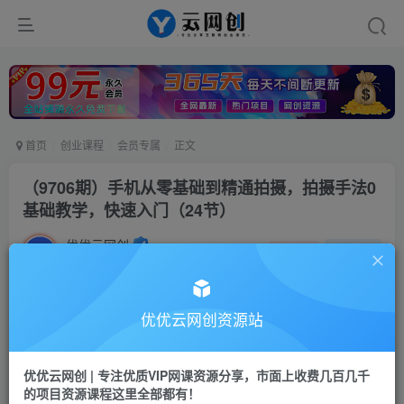
首页
创业课程
会员专属
正文
（9706期）手机从零基础到精通拍摄，拍摄手法0
基础教学，快速入门（24节）
优优云网创
私信
关注
2年前发布
1877
186
付费阅读
优优云网创资源站
（9706期）手机从零基础到精通拍摄，拍摄手法0基础教学，快速入门（24节）
此内容为付费阅读，请付费后查看
优优云网创 | 专注优质VIP网课资源分享，市面上收费几百几千
会员专属资源
的项目资源课程这里全部都有！