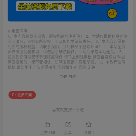
©
版权声明
1、本内容转载于网络，版权归原作者所有！ 2、本站仅提供信息存储
空间服务，不拥有所有权，不承担相关法律责任。 3、本内容若侵犯
到你的版权利益，请联系我们，会尽快给予删除处理！ 4、本站全资
源仅供测试和学习，请勿用于非法操作，一切后果与本站无关。 5、
如遇到充值付费环节课程或软件 请马上删除退出 涉及自身权益/利益
需要投资的一律不要相信，访客发现请向客服举报。 6、本教程仅供
揭秘 请勿用于非法违规操作 否则和作者 官网 无关
THE END
会员专属
喜欢就支持一下吧
点赞
186
分享
收藏
1