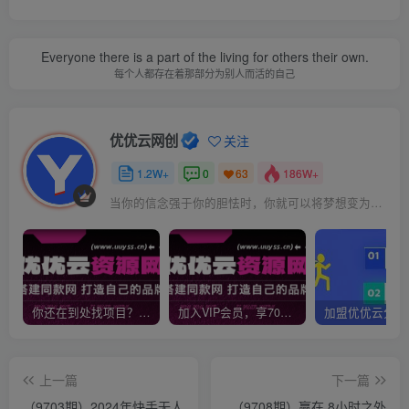
Everyone there is a part of the living for others their own.
每个人都存在着那部分为别人而活的自己
优优云网创
关注
1.2W+
0
186W+
63
当你的信念强于你的胆怯时，你就可以将梦想变为现实了
你还在到处找项目？还在当韭菜？我靠网创资源站一个月收入5万+，曾经我也是个失败者。
加入VIP会员，享70%的推广提成，免费学习多种网上创业课程，菜鸟秒变大神！
上一篇
下一篇
（9703期）2024年快手无人
（9708期）赢在 8小时之外