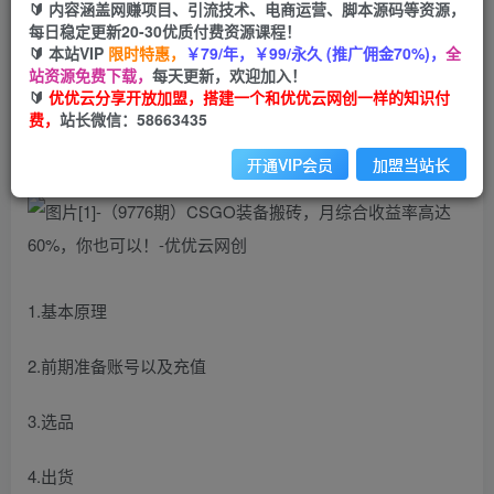
🔰 内容涵盖网赚项目、引流技术、电商运营、脚本源码等资源，
免费
每日稳定更新20-30优质付费资源课程！
会员
🔰 本站VIP
限时特惠，
￥79/年，￥99/永久 (推广佣金70%)，
全
您暂无购买权限，请先开通会员
站资源免费下载，
每天更新，欢迎加入！
🔰
优优云分享开放加盟，搭建一个和优优云网创一样的知识付
开通会员
费，
站长微信：58663435
开通VIP会员
加盟当站长
1.基本原理
2.前期准备账号以及充值
3.选品
4.出货