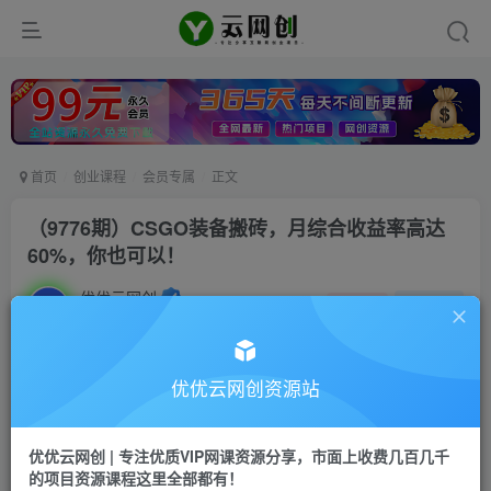
首页
创业课程
会员专属
正文
（9776期）CSGO装备搬砖，月综合收益率高达
60%，你也可以！
优优云网创
私信
关注
2年前发布
1559
155
付费阅读
优优云网创资源站
（9776期）CSGO装备搬砖，月综合收益率高达60%，你也可以！
此内容为付费阅读，请付费后查看
优优云网创 | 专注优质VIP网课资源分享，市面上收费几百几千
会员专属资源
的项目资源课程这里全部都有！