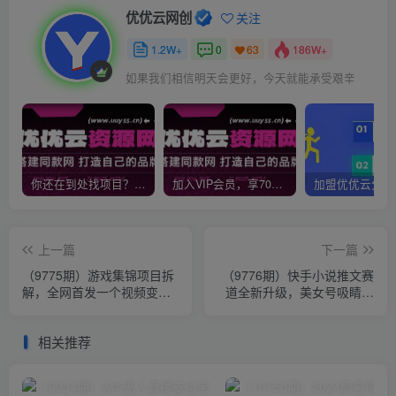
优优云网创
关注
1.2W+
0
186W+
63
如果我们相信明天会更好，今天就能承受艰辛
你还在到处找项目？还在当韭菜？我靠网创资源站一个月收入5万+，曾经我也是个失败者。
加入VIP会员，享70%的推广提成，免费学习多种网上创业课程，菜鸟秒变大神！
上一篇
下一篇
（9775期）游戏集锦项目拆
（9776期）快手小说推文赛
解，全网首发一个视频变现
道全新升级，美女号吸睛玩
四份收益
法，18一单早入早赚
相关推荐