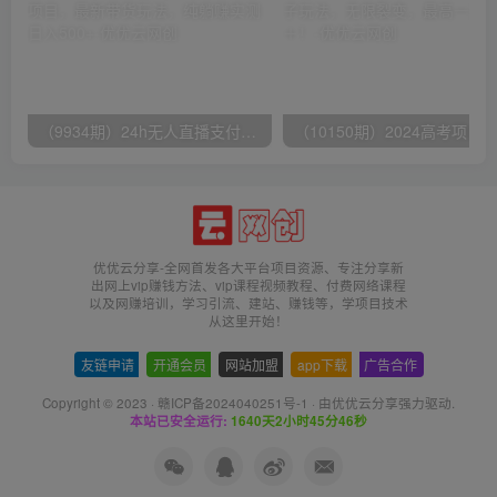
（9934期）24h无人直播支付宝项目，最新带货玩法，纯躺赚实测日入500+
优优云分享-全网首发各大平台项目资源、专注分享新
出网上vip赚钱方法、vip课程视频教程、付费网络课程
以及网赚培训，学习引流、建站、赚钱等，学项目技术
从这里开始！
友链申请
-
开通会员
-
网站加盟
-
app下载
-
广告合作
Copyright © 2023 ·
赣ICP备2024040251号-1
· 由
优优云分享
强力驱动.
本站已安全运行:
1640天2小时45分47秒