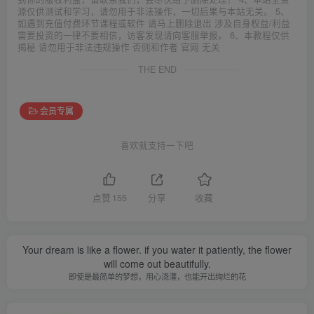
源仅供测试和学习，请勿用于非法操作，一切后果与本站无关。 5、
如遇到充值付费环节课程或软件 请马上删除退出 涉及自身权益/利益
需要投资的一律不要相信，访客发现请向客服举报。 6、本教程仅供
揭秘 请勿用于非法违规操作 否则和作者 官网 无关
THE END
会员专属
喜欢就支持一下吧
点赞
155
分享
收藏
Your dream is like a flower. if you water it patiently, the flower
will come out beautifully.
即使是最简单的梦想，用心浇灌，也能开出绚烂的花