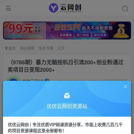
首页
创业课程
会员专属
正文
（9788期）暴力无脑挂机日引流200+创业粉通过
卖项目日变现2000+
优优云网创
私信
关注
2年前更新
611
55
付费阅读
优优云网创资源站
（9788期）暴力无脑挂机日引流200+创业粉通过卖项目日变现2000+
此内容为付费阅读，请付费后查看
优优云网创 | 专注优质VIP网课资源分享，市面上收费几百几千
会员专属资源
的项目资源课程这里全部都有！