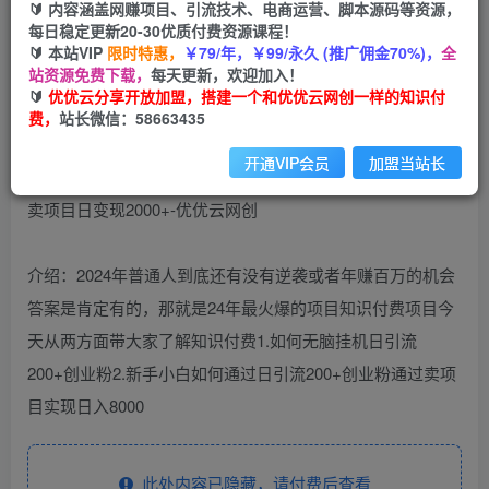
🔰 内容涵盖网赚项目、引流技术、电商运营、脚本源码等资源，
免费
每日稳定更新20-30优质付费资源课程！
会员
🔰 本站VIP
限时特惠，
￥79/年，￥99/永久 (推广佣金70%)，
全
您暂无购买权限，请先开通会员
站资源免费下载，
每天更新，欢迎加入！
🔰
优优云分享开放加盟，搭建一个和优优云网创一样的知识付
开通会员
费，
站长微信：58663435
开通VIP会员
加盟当站长
介绍：2024年普通人到底还有没有逆袭或者年赚百万的机会
答案是肯定有的，那就是24年最火爆的项目知识付费项目今
天从两方面带大家了解知识付费1.如何无脑挂机日引流
200+创业粉2.新手小白如何通过日引流200+创业粉通过卖项
目实现日入8000
此处内容已隐藏，请付费后查看