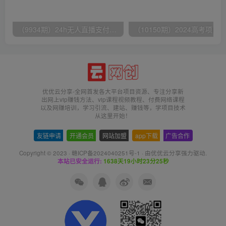
（9934期）24h无人直播支付宝项目，最新带货玩法，纯躺赚实测日入500+
优优云分享-全网首发各大平台项目资源、专注分享新
出网上vip赚钱方法、vip课程视频教程、付费网络课程
以及网赚培训，学习引流、建站、赚钱等，学项目技术
从这里开始！
友链申请
-
开通会员
-
网站加盟
-
app下载
-
广告合作
Copyright © 2023 ·
赣ICP备2024040251号-1
· 由
优优云分享
强力驱动.
本站已安全运行:
1638天19小时23分26秒