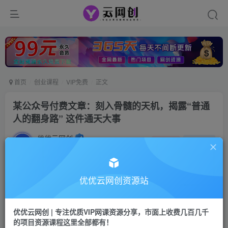
首页
创业课程
VIP免费
正文
某公众号付费文章：刻入骨髓的天机，揭露“普通
人的翻身路” 这件通天大事
优优云网创
私信
关注
2年前更新
1875
38
付费阅读
优优云网创资源站
某公众号付费文章：刻入骨髓的天机，揭露“普通人的翻身路” 这件通天大事
此内容为付费阅读，请付费后查看
优优云网创 | 专注优质VIP网课资源分享，市面上收费几百几千
9.9
的项目资源课程这里全部都有！