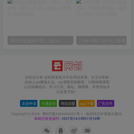
某讯游戏搬砖项目，0投入，可以挂机，轻松上手,月入3000+上不封顶
（9
优优云分享-全网首发各大平台项目资源、专注分享新
出网上vip赚钱方法、vip课程视频教程、付费网络课程
以及网赚培训，学习引流、建站、赚钱等，学项目技术
从这里开始！
友链申请
-
开通会员
-
网站加盟
-
app下载
-
广告合作
Copyright © 2023 ·
赣ICP备2024040251号-1
· 由
优优云分享
强力驱动.
本站已安全运行:
1637天14小时51分16秒