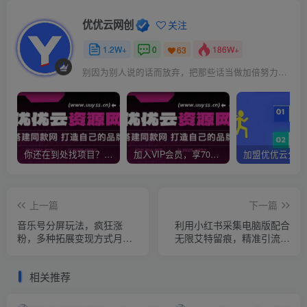
优优云网创
关注
1.2W+
0
186W+
63
别因为别人说的话而放弃，把那些话当做加倍努力的动力
你还在到处找项目？还在当韭菜？我靠网创资源站一个月收入5万+，曾经我也是个失败者。
加入VIP会员，享70%的推广提成，免费学习多种网上创业课程，菜鸟秒变大神！
上一篇
下一篇
音乐号分屏玩法，疯狂涨
利用小红书采集电脑版配合
粉，多种拓展变现方式月收
无限艾特留痕，精准引流，
入过万【视频教程】
双清机器，一键爆款
相关推荐