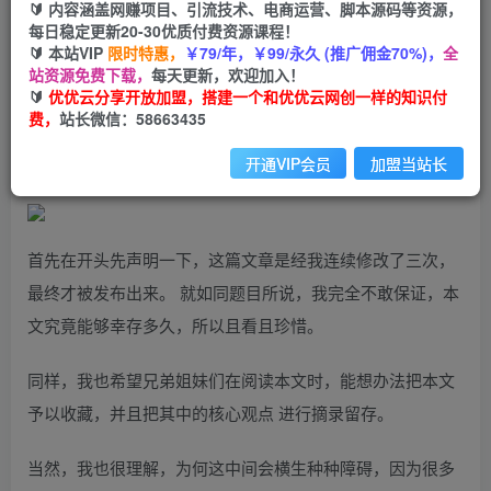
99
云币
云币
🔰 内容涵盖网赚项目、引流技术、电商运营、脚本源码等资源，
每日稳定更新20-30优质付费资源课程！
免费
会员
🔰 本站VIP
限时特惠，
￥79/年，￥99/永久 (推广佣金70%)，
全
站资源免费下载，
每天更新，欢迎加入！
立即购买
🔰
优优云分享开放加盟，搭建一个和优优云网创一样的知识付
费，
站长微信：58663435
您当前未登录！建议登陆后购买，可保存购买订单
开通VIP会员
加盟当站长
首先在开头先声明一下，这篇文章是经我连续修改了三次，
最终才被发布出来。 就如同题目所说，我完全不敢保证，本
文究竟能够幸存多久，所以且看且珍惜。
同样，我也希望兄弟姐妹们在阅读本文时，能想办法把本文
予以收藏，并且把其中的核心观点 进行摘录留存。
当然，我也很理解，为何这中间会横生种种障碍，因为很多