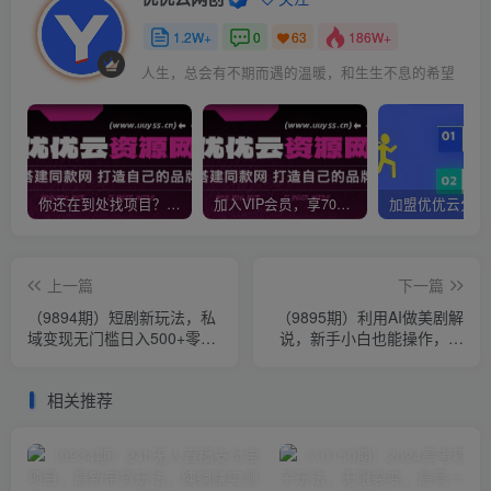
优优云网创
关注
1.2W+
0
186W+
63
有时候，一点微不足道的肯定，对我却意义非凡
你还在到处找项目？还在当韭菜？我靠网创资源站一个月收入5万+，曾经我也是个失败者。
加入VIP会员，享70%的推广提成，免费学习多种网上创业课程，菜鸟秒变大神！
上一篇
下一篇
（9894期）短剧新玩法，私
（9895期）利用AI做美剧解
域变现无门槛日入500+零成
说，新手小白也能操作，日
本操作（附600G短剧资源）
入1000+
相关推荐