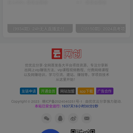
（9934期）24h无人直播支付宝项目，最新带货玩法，纯躺赚实测日入500+
优优云分享-全网首发各大平台项目资源、专注分享新
出网上vip赚钱方法、vip课程视频教程、付费网络课程
以及网赚培训，学习引流、建站、赚钱等，学项目技术
从这里开始！
友链申请
-
开通会员
-
网站加盟
-
app下载
-
广告合作
Copyright © 2023 ·
赣ICP备2024040251号-1
· 由
优优云分享
强力驱动.
本站已安全运行:
1637天18小时30分3秒