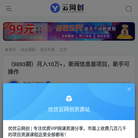
首页
创业课程
会员专属
正文
（9893期）月入10万+，新闻信息差项目，新手可
操作
优优云网创
私信
关注
2年前发布
1141
177
付费阅读
优优云网创资源站
（9893期）月入10万+，新闻信息差项目，新手可操作
此内容为付费阅读，请付费后查看
优优云网创 | 专注优质VIP网课资源分享，市面上收费几百几千
会员专属资源
的项目资源课程这里全部都有！