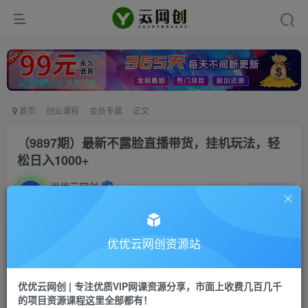
首页
创业课程
会员专属
正文
（9897期）最新不露脸直播带货，挂机玩法，轻
松日入1000+
优优云网创
私信
关注
2年前发布
1245
79
付费阅读
优优云网创资源站
（9897期）最新不露脸直播带货，挂机玩法，轻松日入1000+
此内容为付费阅读，请付费后查看
优优云网创 | 专注优质VIP网课资源分享，市面上收费几百几千
会员专属资源
的项目资源课程这里全部都有！