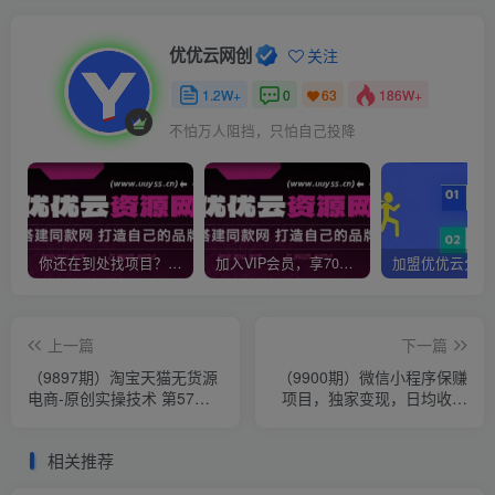
优优云网创
关注
1.2W+
0
186W+
63
不怕万人阻挡，只怕自己投降
你还在到处找项目？还在当韭菜？我靠网创资源站一个月收入5万+，曾经我也是个失败者。
加入VIP会员，享70%的推广提成，免费学习多种网上创业课程，菜鸟秒变大神！
上一篇
下一篇
（9897期）淘宝天猫无货源
（9900期）微信小程序保赚
电商-原创实操技术 第57期
项目，独家变现，日均收益
（全套课程-17节）
100~500+
相关推荐