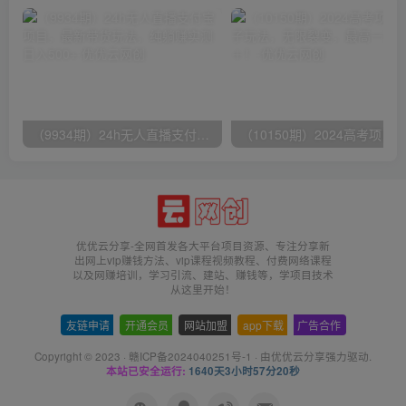
（9934期）24h无人直播支付宝项目，最新带货玩法，纯躺赚实测日入500+
优优云分享-全网首发各大平台项目资源、专注分享新
出网上vip赚钱方法、vip课程视频教程、付费网络课程
以及网赚培训，学习引流、建站、赚钱等，学项目技术
从这里开始！
友链申请
-
开通会员
-
网站加盟
-
app下载
-
广告合作
Copyright © 2023 ·
赣ICP备2024040251号-1
· 由
优优云分享
强力驱动.
本站已安全运行:
1640天3小时57分21秒