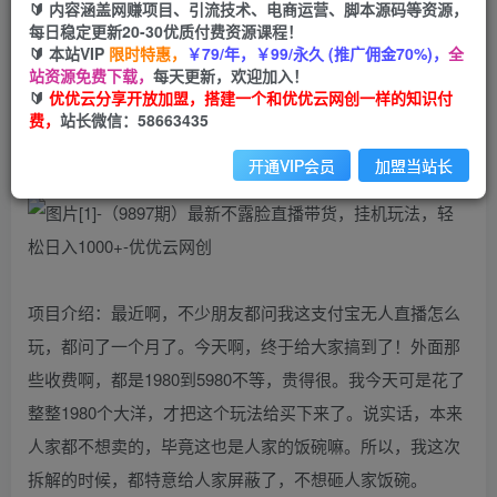
🔰 内容涵盖网赚项目、引流技术、电商运营、脚本源码等资源，
免费
每日稳定更新20-30优质付费资源课程！
会员
🔰 本站VIP
限时特惠，
￥79/年，￥99/永久 (推广佣金70%)，
全
您暂无购买权限，请先开通会员
站资源免费下载，
每天更新，欢迎加入！
🔰
优优云分享开放加盟，搭建一个和优优云网创一样的知识付
开通会员
费，
站长微信：58663435
开通VIP会员
加盟当站长
项目介绍：最近啊，不少朋友都问我这支付宝无人直播怎么
玩，都问了一个月了。今天啊，终于给大家搞到了！外面那
些收费啊，都是1980到5980不等，贵得很。我今天可是花了
整整1980个大洋，才把这个玩法给买下来了。说实话，本来
人家都不想卖的，毕竟这也是人家的饭碗嘛。所以，我这次
拆解的时候，都特意给人家屏蔽了，不想砸人家饭碗。