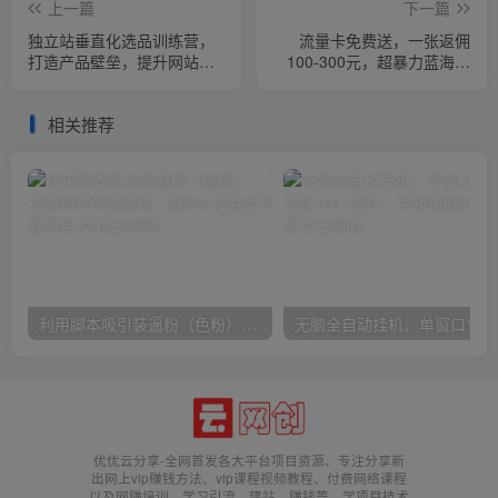
上一篇
下一篇
独立站垂直化选品训练营，
流量卡免费送，一张返佣
打造产品壁垒，提升网站利
100-300元，超暴力蓝海项
润（3节直播课）
目，轻松月入过万！
相关推荐
利用脚本吸引装逼粉（色粉），打造知识付费系统，附388元美女写真项目
无脑全自动挂机，单窗口
优优云分享-全网首发各大平台项目资源、专注分享新
出网上vip赚钱方法、vip课程视频教程、付费网络课程
以及网赚培训，学习引流、建站、赚钱等，学项目技术