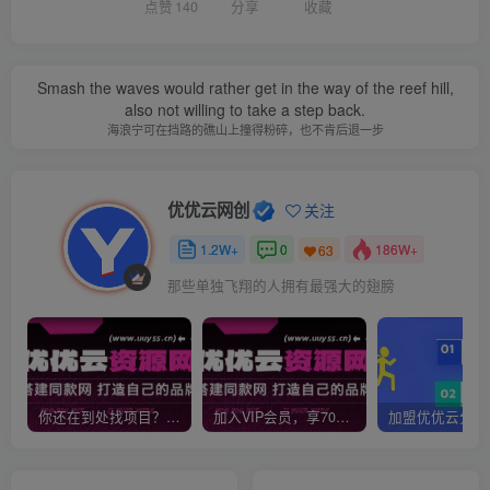
点赞
140
分享
收藏
Smash the waves would rather get in the way of the reef hill,
also not willing to take a step back.
海浪宁可在挡路的礁山上撞得粉碎，也不肯后退一步
优优云网创
关注
1.2W+
0
186W+
63
那些单独飞翔的人拥有最强大的翅膀
你还在到处找项目？还在当韭菜？我靠网创资源站一个月收入5万+，曾经我也是个失败者。
加入VIP会员，享70%的推广提成，免费学习多种网上创业课程，菜鸟秒变大神！