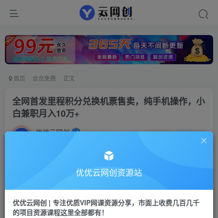
首页
会员免费
正文
全网首发里程积分兑换机票售卖，纯手机操作，小
白兼职月入10万+
优优云网创
私信
关注
2年前发布
890
140
付费阅读
优优云网创资源站
全网首发里程积分兑换机票售卖，纯手机操作，小白兼职月入10万+
此内容为付费阅读，请付费后查看
优优云网创 | 专注优质VIP网课资源分享，市面上收费几百几千
9.9
的项目资源课程这里全部都有！