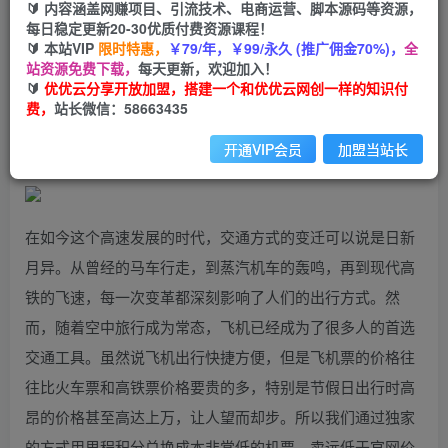
99
云币
云币
🔰 内容涵盖网赚项目、引流技术、电商运营、脚本源码等资源，
每日稳定更新20-30优质付费资源课程！
免费
会员
🔰 本站VIP
限时特惠，
￥79/年，￥99/永久 (推广佣金70%)，
全
站资源免费下载，
每天更新，欢迎加入！
立即购买
🔰
优优云分享开放加盟，搭建一个和优优云网创一样的知识付
费，
站长微信：58663435
您当前未登录！建议登陆后购买，可保存购买订单
开通VIP会员
加盟当站长
在如今这个高速发展的时代，交通方式的变迁可以说是日新
月异。从曾经的马车行走，到蒸汽机车的轰鸣，再到现代高
铁的飞速，每一次变革都深刻影响了人们的出行方式。然
而，随着空中旅行成为常态，飞机已经成为了很多人的首选
交通工具。虽然说飞机出行快捷方便，但是飞机票的价格往
往比火车票和高铁票价格要贵的多，特别是节假日出行时高
昂的价格甚至高达上万，让人望而却步。所以我们通过独家
的方式用里程积分兑换成本非常低的机票，卖远低于官网价