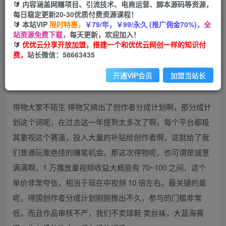
🔰 内容涵盖网赚项目、引流技术、电商运营、脚本源码等资源，
免费
会员
每日稳定更新20-30优质付费资源课程！
🔰 本站VIP
限时特惠，
￥79/年，￥99/永久 (推广佣金70%)，
全
立即购买
站资源免费下载，
每天更新，欢迎加入！
🔰
优优云分享开放加盟，搭建一个和优优云网创一样的知识付
您当前未登录！建议登陆后购买，可保存购买订单
费，
站长微信：58663435
开通VIP会员
加盟当站长
得物大家不陌生 得物又搞出了创作者分成计划啊，那分成计
划这个词呢，在过去这一年提到太多次了啊，每个平台都极
其重视这个赛道，投入大量的补贴给创作者啊，这就给了我
们普通玩家绝佳的赚笔机会。那这次得物呢，也可谓是诚意
满满啊，1 万播放量视频收益大概能有 70~100 之间，这个
单价非常夸张，相当于现在中视频 10 倍左右。最关键的是
呢，得国创作者分成计划刚刚推出不久，参与的门槛非常
低，而且作品审核不严，我们不卖球鞋 卖丝袜，大蓝海赛