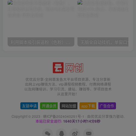
利用脚本吸引装逼粉（色粉），打造知识付费系统，附388元美女写真项目
无脑全自动挂机，单窗口
优优云分享-全网首发各大平台项目资源、专注分享新
出网上vip赚钱方法、vip课程视频教程、付费网络课程
以及网赚培训，学习引流、建站、赚钱等，学项目技术
从这里开始！
友链申请
-
开通会员
-
网站加盟
-
app下载
-
广告合作
Copyright © 2023 ·
赣ICP备2024040251号-1
· 由
优优云分享
强力驱动.
本站已安全运行:
1640天17小时14分8秒