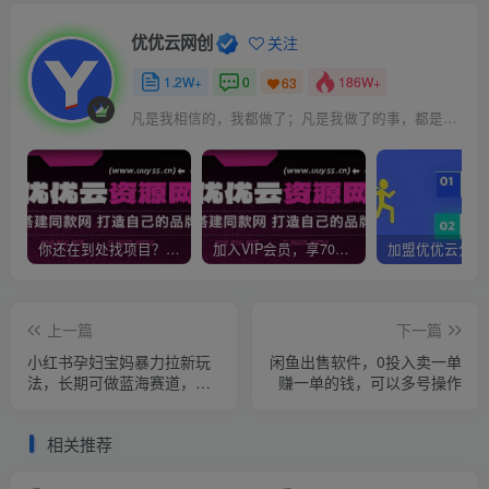
优优云网创
关注
1.2W+
0
186W+
63
凡是我相信的，我都做了；凡是我做了的事，都是全身心地投入去做的
你还在到处找项目？还在当韭菜？我靠网创资源站一个月收入5万+，曾经我也是个失败者。
加入VIP会员，享70%的推广提成，免费学习多种网上创业课程，菜鸟秒变大神！
上一篇
下一篇
小红书孕妇宝妈暴力拉新玩
闲鱼出售软件，0投入卖一单
法，长期可做蓝海赛道，每
赚一单的钱，可以多号操作
日两小时收益500+可批量
相关推荐