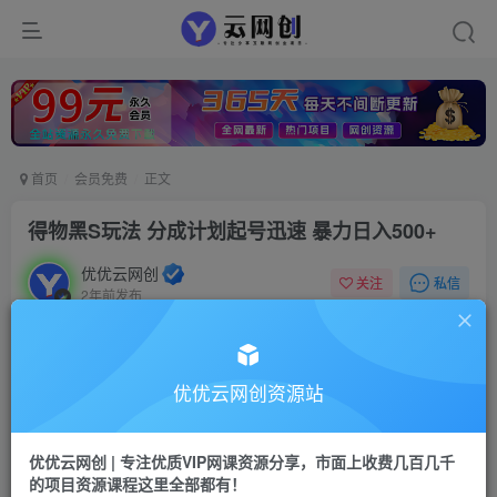
首页
会员免费
正文
得物黑S玩法 分成计划起号迅速 暴力日入500+
优优云网创
私信
关注
2年前发布
1512
149
付费阅读
已售 1
得物黑S玩法 分成计划起号迅速 暴力日入500+
优优云网创资源站
此内容为付费阅读，请付费后查看
9.9
优优云网创 | 专注优质VIP网课资源分享，市面上收费几百几千
99
云币
云币
的项目资源课程这里全部都有！