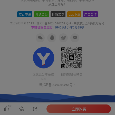
从这里开始！
友链申请
-
开通会员
-
网站加盟
-
app下载
-
广告合作
Copyright © 2023 ·
赣ICP备2024040251号-1
· 由
优优云分享
强力驱动.
本站已安全运行:
1640天1小时0分55秒
扫码加站长微信
优优云分享系统
5.0
赣ICP备2024040251号-1
169
立即购买