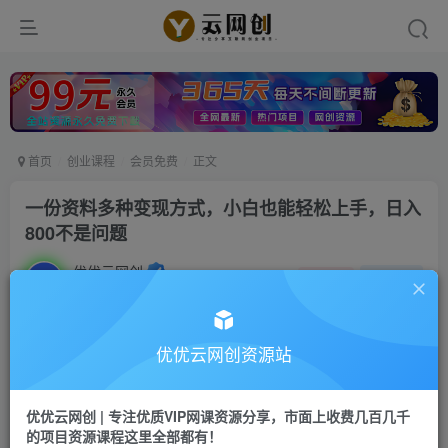
首页
创业课程
会员免费
正文
一份资料多种变现方式，小白也能轻松上手，日入
800不是问题
优优云网创
私信
关注
2年前发布
2034
169
付费阅读
优优云网创资源站
一份资料多种变现方式，小白也能轻松上手，日入800不是问题
此内容为付费阅读，请付费后查看
优优云网创 | 专注优质VIP网课资源分享，市面上收费几百几千
9.9
的项目资源课程这里全部都有！