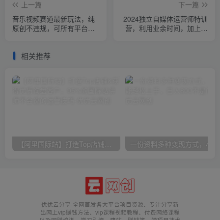
上一篇
下一篇
音乐视频赛道最新玩法，纯
2024独立自媒体运营师特训
原创不违规，可所有平台同
营，利用业余时间，加上一
时发布，会点剪辑即可轻松
点爱好抢占流量红利与收入
拿捏
相关推荐
【阿里国际站】打造Top店铺&获得优质询盘客户，​95%的国际站讲师不会说的运营技巧
一份
优优云分享-全网首发各大平台项目资源、专注分享新
出网上vip赚钱方法、vip课程视频教程、付费网络课程
以及网赚培训，学习引流、建站、赚钱等，学项目技术