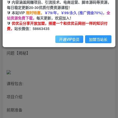
99
云币
云币
🔰 内容涵盖网赚项目、引流技术、电商运营、脚本源码等资源，
每日稳定更新20-30优质付费资源课程！
免费
会员
🔰 本站VIP
限时特惠，
￥79/年，￥99/永久 (推广佣金70%)，
全
站资源免费下载，
每天更新，欢迎加入！
立即购买
🔰
优优云分享开放加盟，搭建一个和优优云网创一样的知识付
费，
站长微信：58663435
您当前未登录！建议登陆后购买，可保存购买订单
开通VIP会员
加盟当站长
一份资料多种变现方式，小白也能轻松上手，日入800不是
问题【揭秘】
课程包含:
项目介绍
前期准备