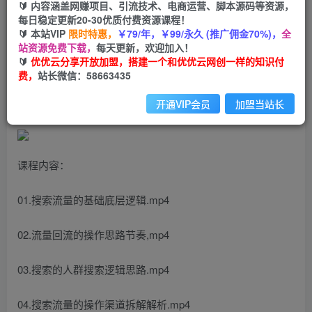
99
云币
云币
🔰 内容涵盖网赚项目、引流技术、电商运营、脚本源码等资源，
每日稳定更新20-30优质付费资源课程！
免费
会员
🔰 本站VIP
限时特惠，
￥79/年，￥99/永久 (推广佣金70%)，
全
站资源免费下载，
每天更新，欢迎加入！
立即购买
🔰
优优云分享开放加盟，搭建一个和优优云网创一样的知识付
费，
站长微信：58663435
您当前未登录！建议登陆后购买，可保存购买订单
开通VIP会员
加盟当站长
课程内容：
01.搜索流量的基础底层逻辑.mp4
02.流量回流的操作思路节奏,mp4
03.搜索的人群搜索逻辑思路.mp4
04.搜索流量的操作渠道拆解解析.mp4