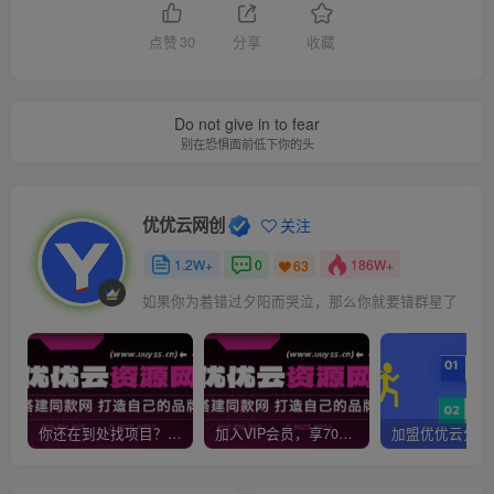
点赞
30
分享
收藏
Do not give in to fear
别在恐惧面前低下你的头
优优云网创
关注
1.2W+
0
186W+
63
如果你为着错过夕阳而哭泣，那么你就要错群星了
你还在到处找项目？还在当韭菜？我靠网创资源站一个月收入5万+，曾经我也是个失败者。
加入VIP会员，享70%的推广提成，免费学习多种网上创业课程，菜鸟秒变大神！