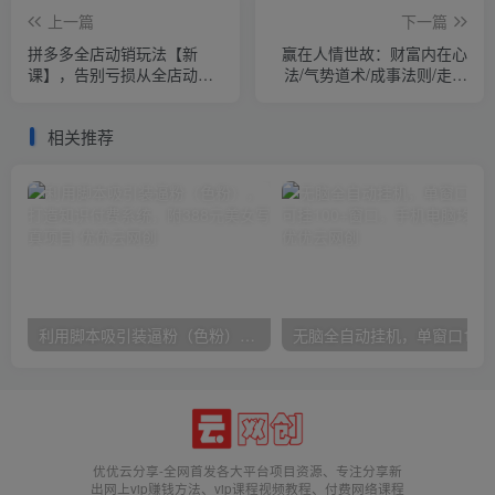
上一篇
下一篇
拼多多全店动销玩法【新
赢在人情世故：财富内在心
课】，告别亏损从全店动销
法/气势道术/成事法则/走向
开始（4节视频课）
成功/社交与人情策略
相关推荐
利用脚本吸引装逼粉（色粉），打造知识付费系统，附388元美女写真项目
无脑全自动挂机，单窗口
优优云分享-全网首发各大平台项目资源、专注分享新
出网上vip赚钱方法、vip课程视频教程、付费网络课程