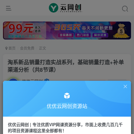
首页
会员免费
正文
淘系新品销量打造实战系列，基础销量打造+补单
渠道分析（共8节课）
优优云网创
私信
关注
2年前发布
1166
30
付费阅读
优优云网创资源站
淘系新品销量打造实战系列，基础销量打造+补单渠道分析（共8节课）
此内容为付费阅读，请付费后查看
优优云网创 | 专注优质VIP网课资源分享，市面上收费几百几千
9.9
的项目资源课程这里全部都有！