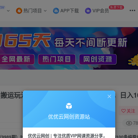
EW
免费下载
热门项目
APP下载
VIP会员
新搬运玩法，一次制作100条纯原创视频，日入10
关注
优优云网创资源站
78
优优云网创 | 专注优质VIP网课资源分享，