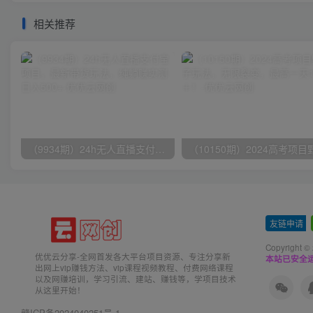
相关推荐
（9934期）24h无人直播支付宝项目，最新带货玩法，纯躺赚实测日入500+
友链申请
-
Copyright ©
优优云分享-全网首发各大平台项目资源、专注分享新
本站已安全运
出网上vip赚钱方法、vip课程视频教程、付费网络课程
以及网赚培训，学习引流、建站、赚钱等，学项目技术
从这里开始！
赣ICP备2024040251号-1