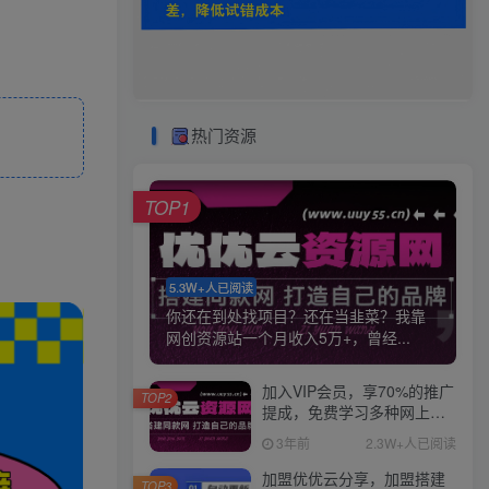
热门资源
TOP1
5.3W+人已阅读
你还在到处找项目？还在当韭菜？我靠
网创资源站一个月收入5万+，曾经...
加入VIP会员，享70%的推广
TOP2
提成，免费学习多种网上创
业课程，菜鸟秒变大神！
3年前
2.3W+人已阅读
加盟优优云分享，加盟搭建
TOP3