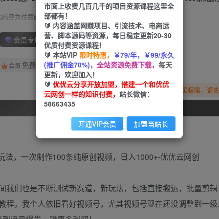
市面上收费几百几千的项目资源课程这里全
部都有！
此内容为付费阅读，请付费后查看
🔰 内容涵盖网赚项目、引流技术、电商运
营、脚本源码等资源，每日稳定更新20-30
会员专属资源
优质付费资源课程！
🔰 本站VIP
限时特惠，
￥79/年，￥99/永久
(推广佣金70%)，
全站资源免费下载，
每天
免费
会员
更新，欢迎加入！
🔰
优优云分享开放加盟，搭建一个和优优
您暂无购买权限，请
云网创一样的知识付费，
站长微信：
58663435
开通会员
开通VIP会员
加盟当站长
间我们也是不断测试新赛道，新玩法，包括直接搬运，批量剪辑
教程。我个人依旧看好视频号，尤其视频号现在还没调整到一级