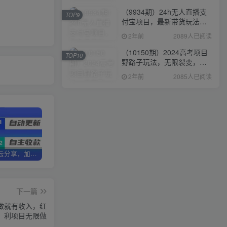
（9934期）24h无人直播支
TOP9
付宝项目，最新带货玩法，
纯躺赚实测日入500+
2年前
2089人已阅读
（10150期）2024高考项目
TOP10
野路子玩法，无限裂变，最
高一天1W＋！
2年前
2085人已阅读
加盟优优云分享，加盟搭建同款知识付费资源网站，实现长期稳定被动收入~
卖项目3年变现200W+ 学员好评如潮，长期稳定变现，可以一直干到老！
优优云分享【VIP会员专属交流群】
下一篇
，做就有收入，红
利项目无限做