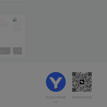
无脑全自动挂机，单窗口18+，可挂100+窗口，手机电脑均可操作
（10041期）拼多多店铺最新高效引流术，轻松引流400+创业粉，精准日变现五位数！
扫码加站长微信
优优云分享系统
5.0