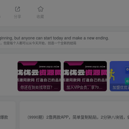
5
分享
收藏
inning, but anyone can start today and make a new ending.
来，但是每个人都可以从今天开始，创造一个全新的结局
你还在到处找项目？还在当韭菜？我靠网创资源站一个月收入5万+，曾经我也是个失败者。
加入VIP会员，享70%的推广提成，免费学习多种网上创业课程，菜鸟秒变大神！
级爆款
（9990期）2靠两款APP，简单复制粘贴，2分钟八块钱