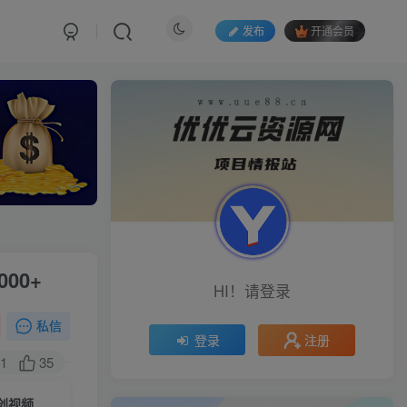
发布
开通会员
00+
HI！请登录
私信
注册
登录
1
35
（9989期）2024视频号创作者分成，最新搬运玩法，一次制作100条纯原创视频，日入1000+