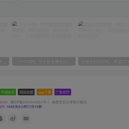
（10150期）2024高考项目野路子玩法，无限裂变，最高一天1W＋！
（10163期）快手掘金撸收益最新技术，高收益玩法，单日变现500+，小白必备项目
开通会员
-
网站加盟
-
app下载
-
广告合作
 2023 ·
赣ICP备2024040251号-1
· 由
优优云分享
强力驱动.
行:
1640天4小时17分14秒