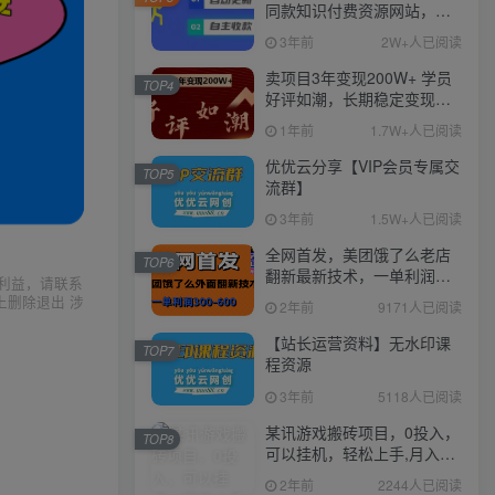
同款知识付费资源网站，实
现长期稳定被动收入~
3年前
2W+人已阅读
卖项目3年变现200W+ 学员
TOP4
好评如潮，长期稳定变现，
可以一直干到老！
1年前
1.7W+人已阅读
优优云分享【VIP会员专属交
TOP5
流群】
3年前
1.5W+人已阅读
全网首发，美团饿了么老店
TOP6
翻新最新技术，一单利润
利益，请联系
300-600
上删除退出 涉
2年前
9171人已阅读
【站长运营资料】无水印课
TOP7
程资源
3年前
5118人已阅读
某讯游戏搬砖项目，0投入，
TOP8
可以挂机，轻松上手,月入
3000+上不封顶
2年前
2244人已阅读