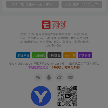
（9934期）24h无人直播支付宝项目，最新带货玩法，纯躺赚实测日入500+
优优云分享-全网首发各大平台项目资源、专注分享新
出网上vip赚钱方法、vip课程视频教程、付费网络课程
以及网赚培训，学习引流、建站、赚钱等，学项目技术
从这里开始！
友链申请
-
开通会员
-
网站加盟
-
app下载
-
广告合作
Copyright © 2023 ·
赣ICP备2024040251号-1
· 由
优优云分享
强力驱动.
本站已安全运行:
1640天5小时58分43秒