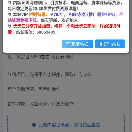
🔰 内容涵盖网赚项目、引流技术、电商运营、脚本源码等资源，
免费
每日稳定更新20-30优质付费资源课程！
会员
🔰 本站VIP
限时特惠，
￥79/年，￥99/永久 (推广佣金70%)，
全
您暂无购买权限，请先开通会员
站资源免费下载，
每天更新，欢迎加入！
🔰
优优云分享开放加盟，搭建一个和优优云网创一样的知识付
开通会员
费，
站长微信：58663435
开通VIP会员
加盟当站长
红利项目，腾讯平台小程序，赚取广告收益
可全自动运营、可手动操作
官方打款，收益可观，可放大操作
此处内容已隐藏，请付费后查看