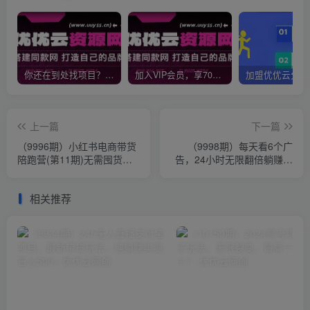
你还在到处找项目？还在当韭菜？我靠网创资源站一个月收入5万+，曾经我也是个失败者。
加入VIP会员，享70%的推广提成，免费学习多种网上创业课程，菜鸟秒变大神！
上一篇
下一篇
（9996期）小红书电商带货
（9998期）每天看6个广
陪跑营(第11期)无需囤货、
告，24小时无限翻倍躺赚，
无需直播、无需投流（送往
web3.0新平台！！免费
期10套）
玩！！早布局…
相关推荐