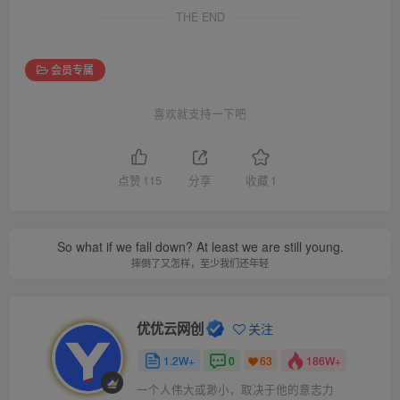
THE END
会员专属
喜欢就支持一下吧
点赞
115
分享
收藏
1
So what if we fall down? At least we are still young.
摔倒了又怎样，至少我们还年轻
优优云网创
关注
1.2W+
0
186W+
63
一个人伟大或渺小，取决于他的意志力