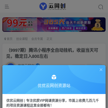
首页
创业课程
会员专属
正文
（9997期）腾讯小程序全自动挂机，收益当天可
见，稳定日入800左右
优优云网创
私信
关注
2年前更新
601
115
付费阅读
优优云网创资源站
（9997期）腾讯小程序全自动挂机，收益当天可见，稳定日入800左右
此内容为付费阅读，请付费后查看
优优云网创 | 专注优质VIP网课资源分享，市面上收费几百几千
会员专属资源
的项目资源课程这里全部都有！