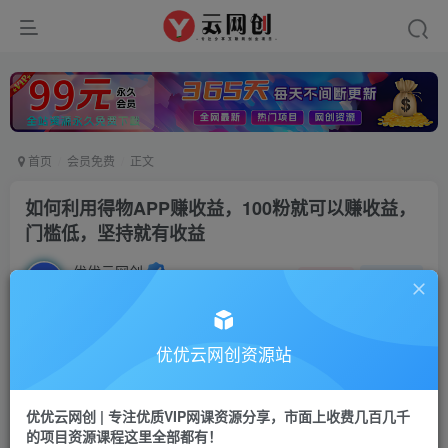
首页
会员免费
正文
如何利用得物APP赚收益，100粉就可以赚收益，
门槛低，坚持就有收益
优优云网创
私信
关注
2年前更新
1853
131
付费阅读
优优云网创资源站
如何利用得物APP赚收益，100粉就可以赚收益，门槛低，坚持就有收益
此内容为付费阅读，请付费后查看
优优云网创 | 专注优质VIP网课资源分享，市面上收费几百几千
9.9
的项目资源课程这里全部都有！