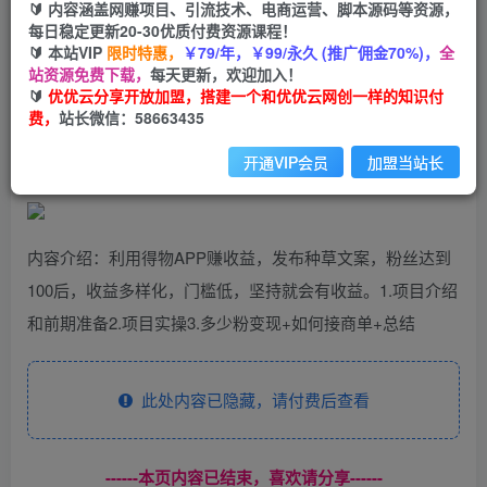
99
云币
云币
🔰 内容涵盖网赚项目、引流技术、电商运营、脚本源码等资源，
每日稳定更新20-30优质付费资源课程！
免费
会员
🔰 本站VIP
限时特惠，
￥79/年，￥99/永久 (推广佣金70%)，
全
站资源免费下载，
每天更新，欢迎加入！
立即购买
🔰
优优云分享开放加盟，搭建一个和优优云网创一样的知识付
费，
站长微信：58663435
您当前未登录！建议登陆后购买，可保存购买订单
开通VIP会员
加盟当站长
内容介绍：利用得物APP赚收益，发布种草文案，粉丝达到
100后，收益多样化，门槛低，坚持就会有收益。1.项目介绍
和前期准备2.项目实操3.多少粉变现+如何接商单+总结
此处内容已隐藏，请付费后查看
------本页内容已结束，喜欢请分享------