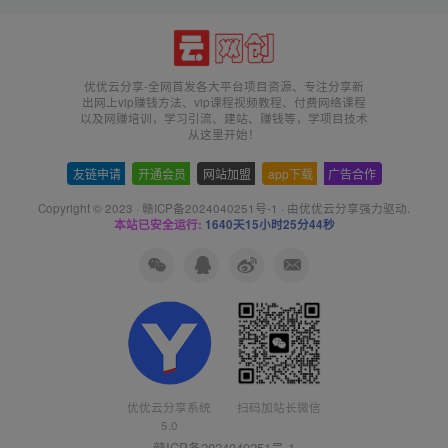
优优云分享-全网首发各大平台项目资源、专注分享新
出网上vip赚钱方法、vip课程视频教程、付费网络课程
以及网赚培训，学习引流、建站、赚钱等，学项目技术
从这里开始！
友链申请
-
开通会员
-
网站加盟
-
app下载
-
广告合作
Copyright © 2023 ·
赣ICP备2024040251号-1
· 由
优优云分享
强力驱动.
本站已安全运行:
1640天15小时25分44秒
扫码加站长微信
优优云分享系统
5.0
赣ICP备2024040251号-1