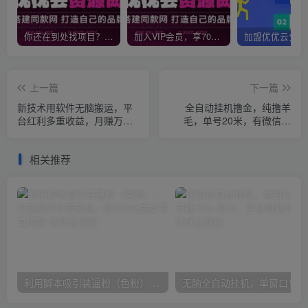
你还在到处找项目？还在当韭菜？我靠网创资源站一个月收入5万+，曾经我也是个失败者。
加入VIP会员，享70%的推广提成，免费学习多种网上创业课程，菜鸟秒变大神！
上一篇
下一篇
新技术用软件无脑搬运，平
全自动挂机撸金，纯撸羊
台红利多重收益，月赚万
毛，单号20米，有微信就
元，小白也能轻松上手
行，可矩阵批量放大
相关推荐
利用脚本吸引装逼粉（色粉），打造知识付费系统，附388元美女写真项目
无脑全自动挂机，单窗口