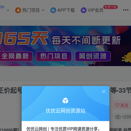
EW
免费下载
热门项目
APP下载
VIP会员
，正价起号 日不落直播间起号 自然流起号等-33
关注
优优云网创资源站
1293
优优云网创 | 专注优质VIP网课资源分享，