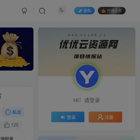
发布
开通会员
节
HI！请登录
私信
注册
登录
125
（10050期）2024抖音直播起号培训班，正价起号 日不落直播间起号 自然流起号等-33节