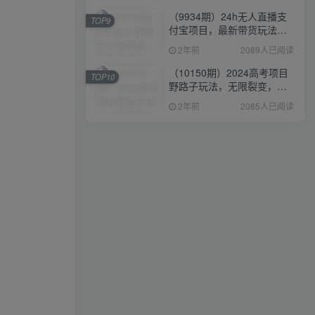
（9934期）24h无人直播支
TOP9
付宝项目，最新带货玩法，
纯躺赚实测日入500+
2年前
2089人已阅读
（10150期）2024高考项目
TOP10
野路子玩法，无限裂变，最
高一天1W＋！
2年前
2085人已阅读