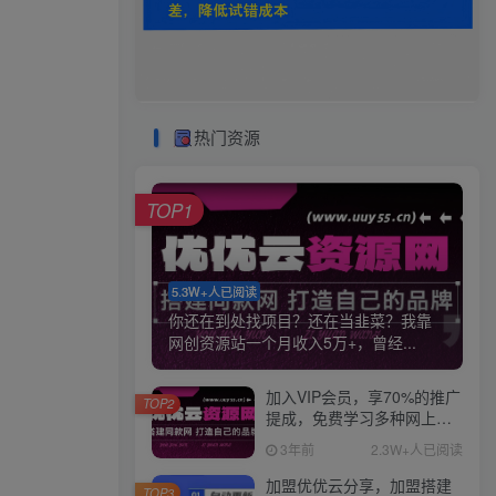
热门资源
TOP1
5.3W+人已阅读
你还在到处找项目？还在当韭菜？我靠
网创资源站一个月收入5万+，曾经...
加入VIP会员，享70%的推广
TOP2
提成，免费学习多种网上创
业课程，菜鸟秒变大神！
3年前
2.3W+人已阅读
加盟优优云分享，加盟搭建
TOP3