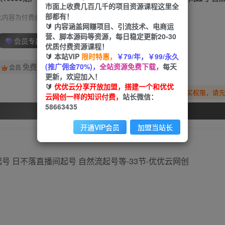
市面上收费几百几千的项目资源课程这里全
部都有！
此内容为付费阅读，请付费后查看
🔰 内容涵盖网赚项目、引流技术、电商运
营、脚本源码等资源，每日稳定更新20-30
会员专属资源
优质付费资源课程！
🔰 本站VIP
限时特惠，
￥79/年，￥99/永久
(推广佣金70%)，
全站资源免费下载，
每天
免费
会员
更新，欢迎加入！
🔰
优优云分享开放加盟，搭建一个和优优
您暂无购买权限，请
云网创一样的知识付费，
站长微信：
58663435
开通会员
开通VIP会员
加盟当站长