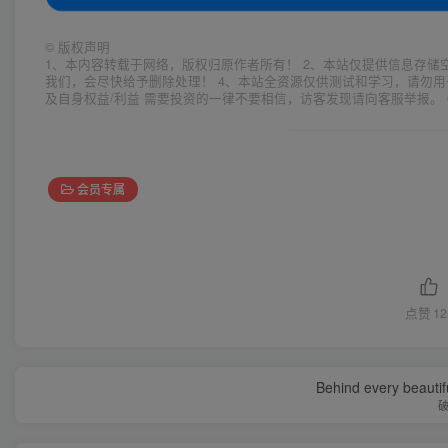
©
版权声明
1、本内容转载于网络，版权归原作者所有！ 2、本站仅提供信息存储
我们，会尽快给予删除处理！ 4、本站全资源仅供测试和学习，请勿用
及自身权益/利益 需要投资的一律不要相信，访客发现请向客服举报。 
会员专属
点赞
12
Behind every beautifu