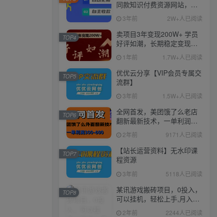
同款知识付费资源网站，实
现长期稳定被动收入~
3年前
2W+人已阅读
卖项目3年变现200W+ 学员
TOP4
好评如潮，长期稳定变现，
可以一直干到老！
1年前
1.7W+人已阅读
优优云分享【VIP会员专属交
TOP5
流群】
3年前
1.5W+人已阅读
全网首发，美团饿了么老店
TOP6
翻新最新技术，一单利润
300-600
2年前
9171人已阅读
【站长运营资料】无水印课
TOP7
程资源
3年前
5118人已阅读
某讯游戏搬砖项目，0投入，
TOP8
可以挂机，轻松上手,月入
3000+上不封顶
2年前
2244人已阅读