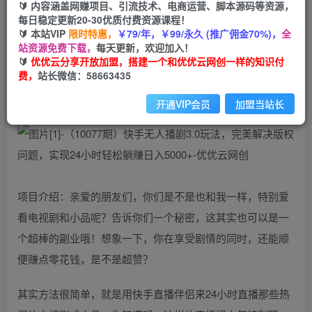
🔰 内容涵盖网赚项目、引流技术、电商运营、脚本源码等资源，
免费
每日稳定更新20-30优质付费资源课程！
会员
🔰 本站VIP
限时特惠，
￥79/年，￥99/永久 (推广佣金70%)，
全
您暂无购买权限，请先开通会员
站资源免费下载，
每天更新，欢迎加入！
🔰
优优云分享开放加盟，搭建一个和优优云网创一样的知识付
开通会员
费，
站长微信：58663435
开通VIP会员
加盟当站长
项目介绍：亲爱的朋友们，你们是不是也和我一样，特别爱
看电视剧和小品呢？告诉你们一个秘密，这其实也可以是一
个超棒的副业哦！想象一下，你在享受剧情的同时，还能顺
便赚点零花钱，是不是超赞？
其实方法很简单，就是用快手直播伴侣来24小时直播那些热