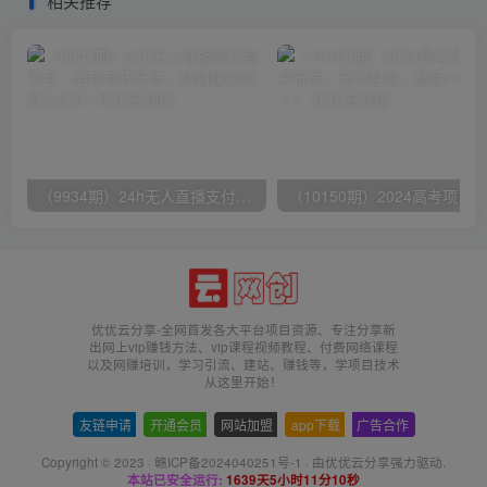
相关推荐
（9934期）24h无人直播支付宝项目，最新带货玩法，纯躺赚实测日入500+
优优云分享-全网首发各大平台项目资源、专注分享新
出网上vip赚钱方法、vip课程视频教程、付费网络课程
以及网赚培训，学习引流、建站、赚钱等，学项目技术
从这里开始！
友链申请
-
开通会员
-
网站加盟
-
app下载
-
广告合作
Copyright © 2023 ·
赣ICP备2024040251号-1
· 由
优优云分享
强力驱动.
本站已安全运行:
1639天5小时11分11秒