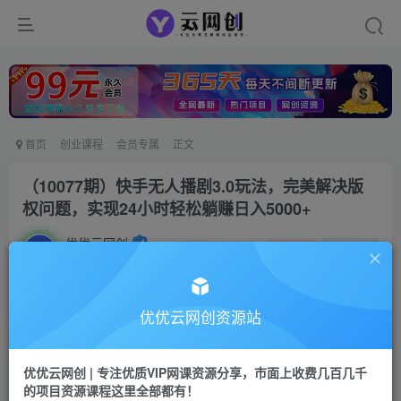
首页
创业课程
会员专属
正文
（10077期）快手无人播剧3.0玩法，完美解决版
权问题，实现24小时轻松躺赚日入5000+
优优云网创
私信
关注
2年前发布
1055
192
付费阅读
优优云网创资源站
（10077期）快手无人播剧3.0玩法，完美解决版权问题，实现24小时轻松躺赚日入5000+
此内容为付费阅读，请付费后查看
优优云网创 | 专注优质VIP网课资源分享，市面上收费几百几千
会员专属资源
的项目资源课程这里全部都有！