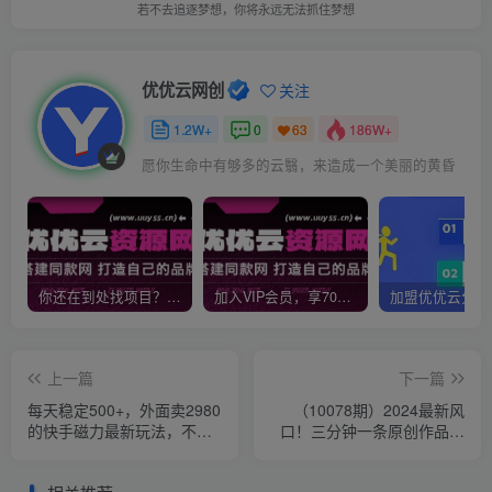
若不去追逐梦想，你将永远无法抓住梦想
优优云网创
关注
1.2W+
0
186W+
63
愿你生命中有够多的云翳，来造成一个美丽的黄昏
你还在到处找项目？还在当韭菜？我靠网创资源站一个月收入5万+，曾经我也是个失败者。
加入VIP会员，享70%的推广提成，免费学习多种网上创业课程，菜鸟秒变大神！
上一篇
下一篇
每天稳定500+，外面卖2980
（10078期）2024最新风
的快手磁力最新玩法，不靠
口！三分钟一条原创作品，
流量可批量放大，手机电脑
日入2000+，小白无脑上
都可操作
手，收益无上限