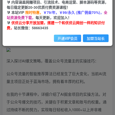
99
云币
云币
🔰 内容涵盖网赚项目、引流技术、电商运营、脚本源码等资源，
每日稳定更新20-30优质付费资源课程！
免费
会员
🔰 本站VIP
限时特惠，
￥79/年，￥99/永久 (推广佣金70%)，
全
站资源免费下载，
每天更新，欢迎加入！
立即购买
🔰
优优云分享开放加盟，搭建一个和优优云网创一样的知识付
费，
站长微信：58663435
您当前未登录！建议登陆后购买，可保存购买订单
开通VIP会员
加盟当站长
深入探讨AI爆文策略，覆盖公众号流量主的实操技巧：
公众号流量的智能推荐算法已经发生了巨大变化，当前AI流
量主项目正处于蓝海市场，拥有着丰厚的红利。
在我的十节课程中，详细介绍了AI掘金项目的实操方法。对
于公众号爆文的技巧，关键在于积累文章和账号的权重。通
过持续不断的努力，实现每日轻松收入1000+以上并非难