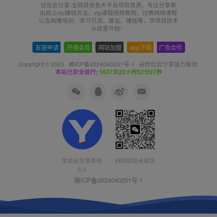
优优云分享-全网首发各大平台项目资源、专注分享新
出网上vip赚钱方法、vip课程视频教程、付费网络课程
以及网赚培训，学习引流、建站、赚钱等，学项目技术
从这里开始！
友链申请
-
开通会员
-
网站加盟
-
app下载
-
广告合作
Copyright © 2023 ·
赣ICP备2024040251号-1
· 由
优优云分享
强力驱动.
本站已安全运行:
1637天22小时52分27秒
扫码加站长微信
优优云分享系统
5.0
赣ICP备2024040251号-1