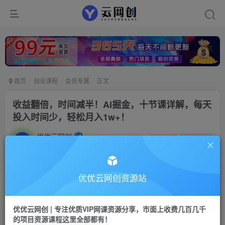
首页
创业课程
会员专属
正文
收益翻倍，时间减半！AI掘金，十节课详解，每天
投入时间少，轻松月入1w+！
优优云网创
私信
关注
2年前更新
1522
122
付费阅读
优优云网创资源站
收益翻倍，时间减半！AI掘金，十节课详解，每天投入时间少，轻松月入1w+！
此内容为付费阅读，请付费后查看
优优云网创 | 专注优质VIP网课资源分享，市面上收费几百几千
9.9
的项目资源课程这里全部都有！