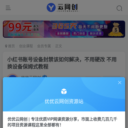
首页
创业课程
会员专属
正文
小红书账号设备封禁该如何解决，不用硬改 不用
换设备保姆式教程
优优云网创
私信
关注
2年前更新
1449
145
付费阅读
优优云网创资源站
小红书账号设备封禁该如何解决，不用硬改 不用换设备保姆式教程
此内容为付费阅读，请付费后查看
优优云网创 | 专注优质VIP网课资源分享，市面上收费几百几千
9.9
的项目资源课程这里全部都有！