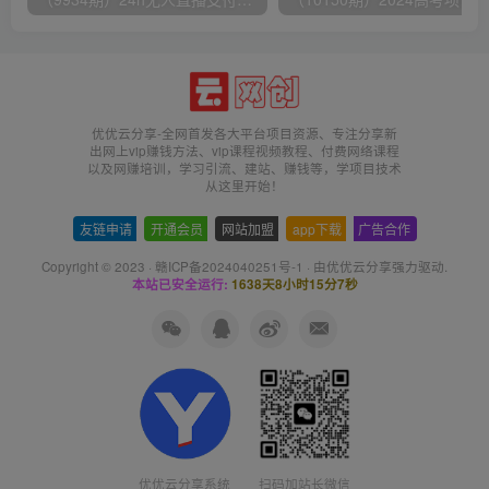
优优云分享-全网首发各大平台项目资源、专注分享新
出网上vip赚钱方法、vip课程视频教程、付费网络课程
以及网赚培训，学习引流、建站、赚钱等，学项目技术
从这里开始！
友链申请
-
开通会员
-
网站加盟
-
app下载
-
广告合作
Copyright © 2023 ·
赣ICP备2024040251号-1
· 由
优优云分享
强力驱动.
本站已安全运行:
1638天8小时15分8秒
扫码加站长微信
优优云分享系统