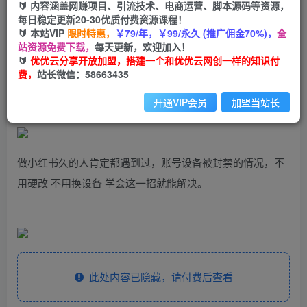
99
云币
云币
🔰 内容涵盖网赚项目、引流技术、电商运营、脚本源码等资源，
每日稳定更新20-30优质付费资源课程！
免费
会员
🔰 本站VIP
限时特惠，
￥79/年，￥99/永久 (推广佣金70%)，
全
站资源免费下载，
每天更新，欢迎加入！
立即购买
🔰
优优云分享开放加盟，搭建一个和优优云网创一样的知识付
费，
站长微信：58663435
您当前未登录！建议登陆后购买，可保存购买订单
开通VIP会员
加盟当站长
做小红书久的人肯定都遇到过，账号设备被封禁的情况，不
用硬改 不用换设备 学会这一招就能解决。
此处内容已隐藏，请付费后查看