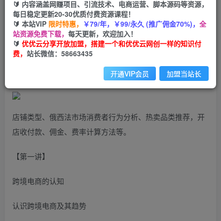
99
云币
云币
🔰 内容涵盖网赚项目、引流技术、电商运营、脚本源码等资源，
每日稳定更新20-30优质付费资源课程！
免费
会员
🔰 本站VIP
限时特惠，
￥79/年，￥99/永久 (推广佣金70%)，
全
站资源免费下载，
每天更新，欢迎加入！
立即购买
🔰
优优云分享开放加盟，搭建一个和优优云网创一样的知识付
费，
站长微信：58663435
您当前未登录！建议登陆后购买，可保存购买订单
开通VIP会员
加盟当站长
店铺类型、俄西法市场消费者行为分析、热卖品类推荐，开
店收付款、佣金、费率计算方法等。
【第一讲】
跨境电商的认知
认识跨境电商及其趋势