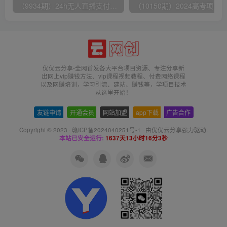
（9934期）24h无人直播支付宝项目，最新带货玩法，纯躺赚实测日入500+
优优云分享-全网首发各大平台项目资源、专注分享新
出网上vip赚钱方法、vip课程视频教程、付费网络课程
以及网赚培训，学习引流、建站、赚钱等，学项目技术
从这里开始！
友链申请
-
开通会员
-
网站加盟
-
app下载
-
广告合作
Copyright © 2023 ·
赣ICP备2024040251号-1
· 由
优优云分享
强力驱动.
本站已安全运行:
1637天13小时16分3秒