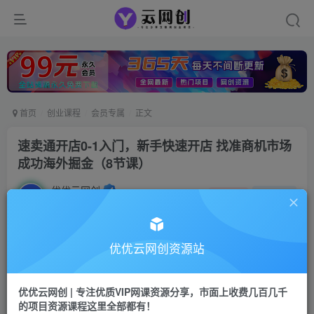
首页
创业课程
会员专属
正文
速卖通开店0-1入门，新手快速开店 找准商机市场
成功海外掘金（8节课）
优优云网创
私信
关注
2年前更新
1303
51
付费阅读
优优云网创资源站
速卖通开店0-1入门，新手快速开店 找准商机市场 成功海外掘金（8节课）
此内容为付费阅读，请付费后查看
优优云网创 | 专注优质VIP网课资源分享，市面上收费几百几千
9.9
的项目资源课程这里全部都有！