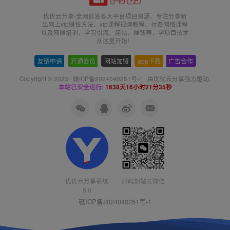
优优云分享-全网首发各大平台项目资源、专注分享新
出网上vip赚钱方法、vip课程视频教程、付费网络课程
以及网赚培训，学习引流、建站、赚钱等，学项目技术
从这里开始！
友链申请
-
开通会员
-
网站加盟
-
app下载
-
广告合作
Copyright © 2023 ·
赣ICP备2024040251号-1
· 由
优优云分享
强力驱动.
本站已安全运行:
1638天16小时21分35秒
扫码加站长微信
优优云分享系统
5.0
赣ICP备2024040251号-1