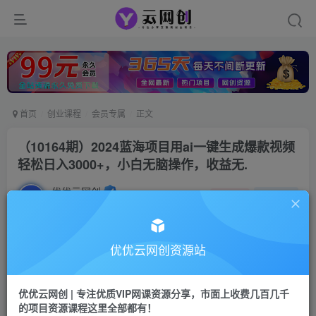
首页
创业课程
会员专属
正文
（10164期）2024蓝海项目用ai一键生成爆款视频
轻松日入3000+，小白无脑操作，收益无.
优优云网创
私信
关注
2年前更新
1786
117
付费阅读
优优云网创资源站
（10164期）2024蓝海项目用ai一键生成爆款视频轻松日入3000+，小白无脑操作，收益无.
此内容为付费阅读，请付费后查看
优优云网创 | 专注优质VIP网课资源分享，市面上收费几百几千
会员专属资源
的项目资源课程这里全部都有！