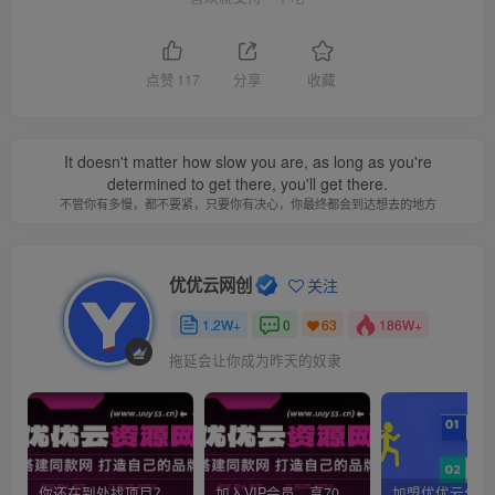
点赞
117
分享
收藏
It doesn't matter how slow you are, as long as you're
determined to get there, you'll get there.
不管你有多慢，都不要紧，只要你有决心，你最终都会到达想去的地方
优优云网创
关注
1.2W+
0
186W+
63
拖延会让你成为昨天的奴隶
你还在到处找项目？还在当韭菜？我靠网创资源站一个月收入5万+，曾经我也是个失败者。
加入VIP会员，享70%的推广提成，免费学习多种网上创业课程，菜鸟秒变大神！