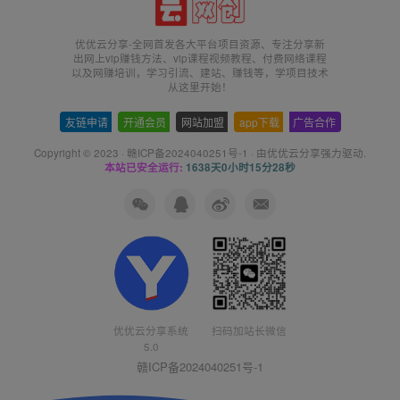
优优云分享-全网首发各大平台项目资源、专注分享新
出网上vip赚钱方法、vip课程视频教程、付费网络课程
以及网赚培训，学习引流、建站、赚钱等，学项目技术
从这里开始！
友链申请
-
开通会员
-
网站加盟
-
app下载
-
广告合作
Copyright © 2023 ·
赣ICP备2024040251号-1
· 由
优优云分享
强力驱动.
本站已安全运行:
1638天0小时15分29秒
扫码加站长微信
优优云分享系统
5.0
赣ICP备2024040251号-1