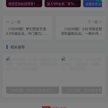
你还在到处找项目？还在当韭菜？我靠网创资源站一个月收入5万+，曾经我也是个失败者。
加入VIP会员，享70%的推广提成，免费学习多种网上创业课程，菜鸟秒变大神！
上一篇
下一篇
（10220期）梦幻西游手游
（10235期）小红书卖近视
3.0升级玩法，冷门暴力，一
资料最新玩法，一单60月入
单35，一部手机或者平板即
过万，一部手机可操作（附
可操…
资料）
相关推荐
（9934期）24h无人直播支付宝项目，最新带货玩法，纯躺赚实测日入500+