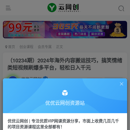
首页
创业课程
会员专属
正文
（10234期）2024年海外内容搬运技巧，搞笑情绪
类短视频刷爆多平台，轻松日入千元
优优云网创
私信
关注
2年前更新
73
24
付费阅读
优优云网创资源站
（10234期）2024年海外内容搬运技巧，搞笑情绪类短视频刷爆多平台，轻松日入千元
此内容为付费阅读，请付费后查看
优优云网创 | 专注优质VIP网课资源分享，市面上收费几百几千
9.9
限时特惠
的项目资源课程这里全部都有！