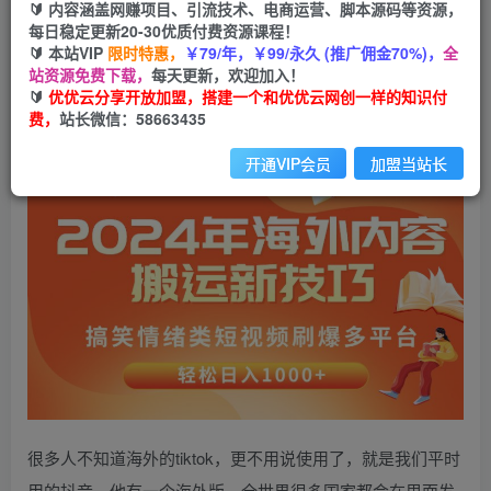
99
云币
云币
🔰 内容涵盖网赚项目、引流技术、电商运营、脚本源码等资源，
每日稳定更新20-30优质付费资源课程！
免费
会员
🔰 本站VIP
限时特惠，
￥79/年，￥99/永久 (推广佣金70%)，
全
站资源免费下载，
每天更新，欢迎加入！
立即购买
🔰
优优云分享开放加盟，搭建一个和优优云网创一样的知识付
费，
站长微信：58663435
您当前未登录！建议登陆后购买，可保存购买订单
开通VIP会员
加盟当站长
很多人不知道海外的tiktok，更不用说使用了，就是我们平时
用的抖音，他有一个海外版，全世界很多国家都会在里面发