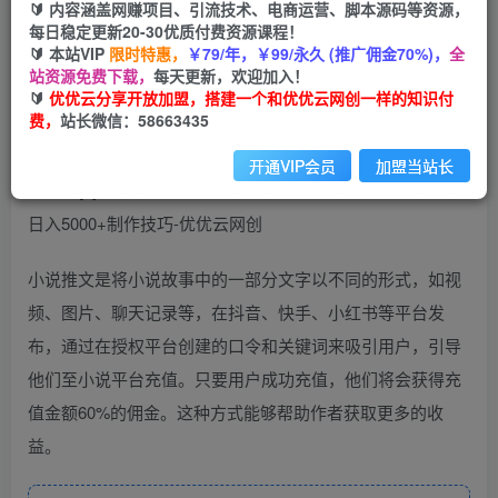
99
云币
云币
🔰 内容涵盖网赚项目、引流技术、电商运营、脚本源码等资源，
每日稳定更新20-30优质付费资源课程！
免费
会员
🔰 本站VIP
限时特惠，
￥79/年，￥99/永久 (推广佣金70%)，
全
站资源免费下载，
每天更新，欢迎加入！
立即购买
🔰
优优云分享开放加盟，搭建一个和优优云网创一样的知识付
费，
站长微信：58663435
您当前未登录！建议登陆后购买，可保存购买订单
开通VIP会员
加盟当站长
小说推文是将小说故事中的一部分文字以不同的形式，如视
频、图片、聊天记录等，在抖音、快手、小红书等平台发
布，通过在授权平台创建的口令和关键词来吸引用户，引导
他们至小说平台充值。只要用户成功充值，他们将会获得充
值金额60%的佣金。这种方式能够帮助作者获取更多的收
益。