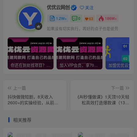
优优云网创
关注
1.2W+
0
186W+
63
如果没有切实执行，再好的点子也是徒劳
你还在到处找项目？还在当韭菜？我靠网创资源站一个月收入5万+，曾经我也是个失败者。
加入VIP会员，享70%的推广提成，免费学习多种网上创业课程，菜鸟秒变大神！
上一篇
下一篇
抖快做微短剧，8天收入
《AI秒懂做课》1天顶10天轻
2600+的实操经验，从前端
松高效打造爆款课（13节
设置到后期转化手把手教！
课）
相关推荐