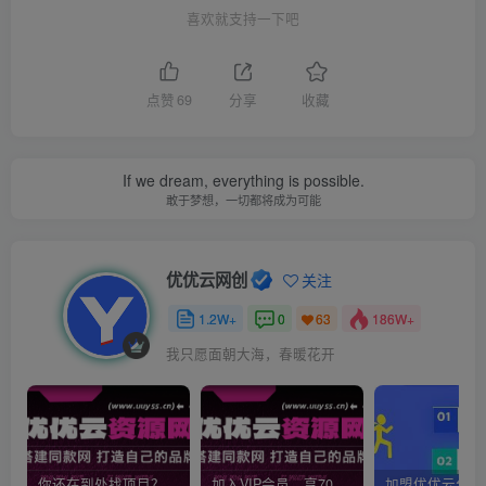
喜欢就支持一下吧
点赞
69
分享
收藏
If we dream, everything is possible.
敢于梦想，一切都将成为可能
优优云网创
关注
1.2W+
0
186W+
63
我只愿面朝大海，春暖花开
你还在到处找项目？还在当韭菜？我靠网创资源站一个月收入5万+，曾经我也是个失败者。
加入VIP会员，享70%的推广提成，免费学习多种网上创业课程，菜鸟秒变大神！