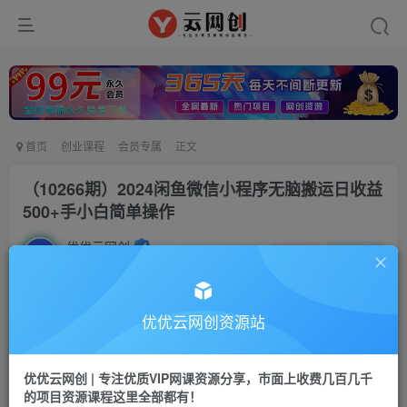
首页
创业课程
会员专属
正文
（10266期）2024闲鱼微信小程序无脑搬运日收益
500+手小白简单操作
优优云网创
私信
关注
2年前更新
217
69
付费阅读
优优云网创资源站
（10266期）2024闲鱼微信小程序无脑搬运日收益500+手小白简单操作
此内容为付费阅读，请付费后查看
优优云网创 | 专注优质VIP网课资源分享，市面上收费几百几千
会员专属资源
的项目资源课程这里全部都有！