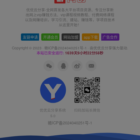
优优云分享-全网首发各大平台项目资源、专注分享新
出网上vip赚钱方法、vip课程视频教程、付费网络课程
以及网赚培训，学习引流、建站、赚钱等，学项目技术
从这里开始！
友链申请
-
开通会员
-
网站加盟
-
app下载
-
广告合作
Copyright © 2023 ·
赣ICP备2024040251号-1
· 由
优优云分享
强力驱动.
本站已安全运行:
1639天9小时22分58秒
扫码加站长微信
优优云分享系统
5.0
赣ICP备2024040251号-1