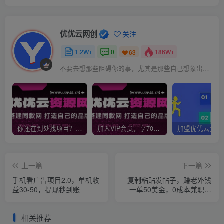
优优云网创
关注
1.2W+
0
186W+
63
不要去想那些阻碍你的事，尤其是那些自己想象出来的事
你还在到处找项目？还在当韭菜？我靠网创资源站一个月收入5万+，曾经我也是个失败者。
加入VIP会员，享70%的推广提成，免费学习多种网上创业课程，菜鸟秒变大神！
上一篇
下一篇
手机看广告项目2.0，单机收
复制粘贴发帖子，赚老外钱
益30-50，提现秒到账
一单50美金，0成本兼职副
业
相关推荐