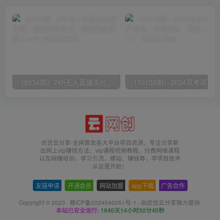
（9934期）24h无人直播支付宝项目，最新带货玩法，纯躺赚实测日入500+
优优云分享-全网首发各大平台项目资源、专注分享新
出网上vip赚钱方法、vip课程视频教程、付费网络课程
以及网赚培训，学习引流、建站、赚钱等，学项目技术
从这里开始！
友链申请
-
开通会员
-
网站加盟
-
app下载
-
广告合作
Copyright © 2023 ·
赣ICP备2024040251号-1
· 由
优优云分享
强力驱动.
本站已安全运行:
1640天14小时30分40秒