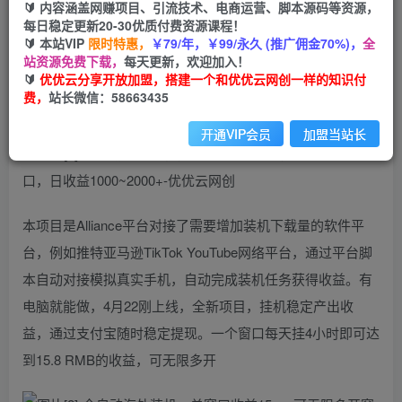
99
云币
云币
🔰 内容涵盖网赚项目、引流技术、电商运营、脚本源码等资源，
每日稳定更新20-30优质付费资源课程！
免费
会员
🔰 本站VIP
限时特惠，
￥79/年，￥99/永久 (推广佣金70%)，
全
站资源免费下载，
每天更新，欢迎加入！
立即购买
🔰
优优云分享开放加盟，搭建一个和优优云网创一样的知识付
费，
站长微信：58663435
您当前未登录！建议登陆后购买，可保存购买订单
开通VIP会员
加盟当站长
本项目是Alliance平台对接了需要增加装机下载量的软件平
台，例如推特亚马逊TikTok YouTube网络平台，通过平台脚
本自动对接模拟真实手机，自动完成装机任务获得收益。有
电脑就能做，4月22刚上线，全新项目，挂机稳定产出收
益，通过支付宝随时稳定提现。一个窗口每天挂4小时即可达
到15.8 RMB的收益，可无限多开