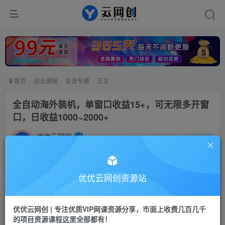
首页
创业课程
会员专属
正文
全自动海外装机，单窗口收益15+，可无限多开窗
口，日收益1000~2000+
优优云网创
私信
关注
2年前更新
228
27
付费阅读
优优云网创资源站
全自动海外装机，单窗口收益15+，可无限多开窗口，日收益1000~2000+
此内容为付费阅读，请付费后查看
优优云网创 | 专注优质VIP网课资源分享，市面上收费几百几千
9.9
限时特惠
的项目资源课程这里全部都有！