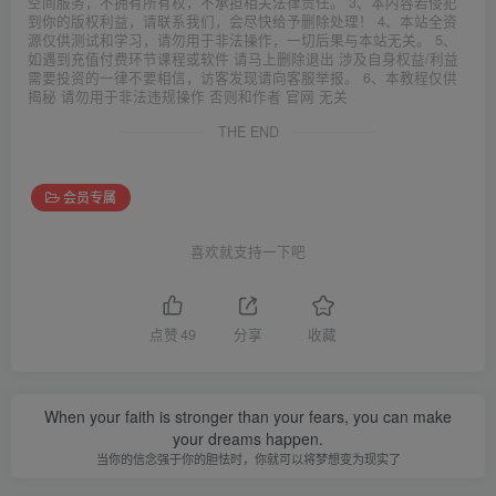
空间服务，不拥有所有权，不承担相关法律责任。 3、本内容若侵犯
到你的版权利益，请联系我们，会尽快给予删除处理！ 4、本站全资
源仅供测试和学习，请勿用于非法操作，一切后果与本站无关。 5、
如遇到充值付费环节课程或软件 请马上删除退出 涉及自身权益/利益
需要投资的一律不要相信，访客发现请向客服举报。 6、本教程仅供
揭秘 请勿用于非法违规操作 否则和作者 官网 无关
THE END
会员专属
喜欢就支持一下吧
点赞
49
分享
收藏
When your faith is stronger than your fears, you can make
your dreams happen.
当你的信念强于你的胆怯时，你就可以将梦想变为现实了