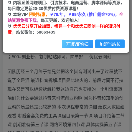
🔰 内容涵盖网赚项目、引流技术、电商运营、脚本源码等资源，
免费
每日稳定更新20-30优质付费资源课程！
会员
🔰 本站VIP
限时特惠，
￥79/年，￥99/永久 (推广佣金70%)，
全
您暂无购买权限，请先开通会员
站资源免费下载，
每天更新，欢迎加入！
🔰
优优云分享开放加盟，搭建一个和优优云网创一样的知识付
开通会员
费，
站长微信：58663435
开通VIP会员
加盟当站长
团队历经三个月终于给兄弟把这个抖音测试出来了过程就不
说了全是泪 最近抖音拆解项目是比较火的，前段时间不行拉
现在又是可以继续拆解拉我这边自己也实操的一个引流渠道
咱们为什么要通过抖音来引流创业粉啊 因为抖音和知乎的创
业粉的质量还是比较高的 本次课程非常的详细 建议大家细细
观看 附赠全套免费的工具课程目录第一节课 项目介绍第二节
课 前期准备第三节课 网络环境第四节课 具体实操第五节课