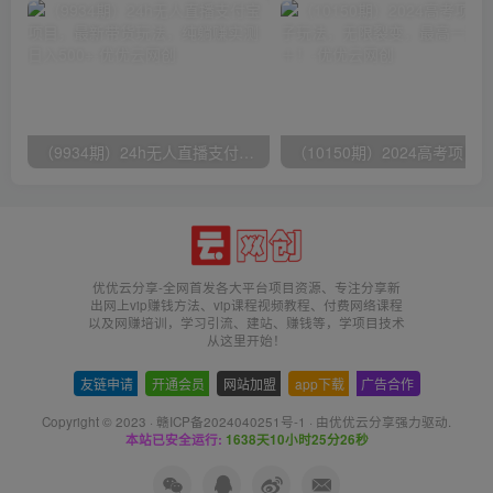
（9934期）24h无人直播支付宝项目，最新带货玩法，纯躺赚实测日入500+
优优云分享-全网首发各大平台项目资源、专注分享新
出网上vip赚钱方法、vip课程视频教程、付费网络课程
以及网赚培训，学习引流、建站、赚钱等，学项目技术
从这里开始！
友链申请
-
开通会员
-
网站加盟
-
app下载
-
广告合作
Copyright © 2023 ·
赣ICP备2024040251号-1
· 由
优优云分享
强力驱动.
本站已安全运行:
1638天10小时25分26秒