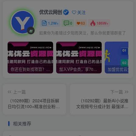
优优云网创
关注
1.2W+
0
186W+
63
如果你为着错过夕阳而哭泣，那么你就要错群星了
你还在到处找项目？还在当韭菜？我靠网创资源站一个月收入5万+，曾经我也是个失败者。
加入VIP会员，享70%的推广提成，免费学习多种网上创业课程，菜鸟秒变大神！
上一篇
下一篇
（10289期）2024项目拆解
（10292期）最新AI小说推
日均引流100+精准创业粉，
文视频号分成计划 最强详细
全程干货
教程 日入500+
相关推荐