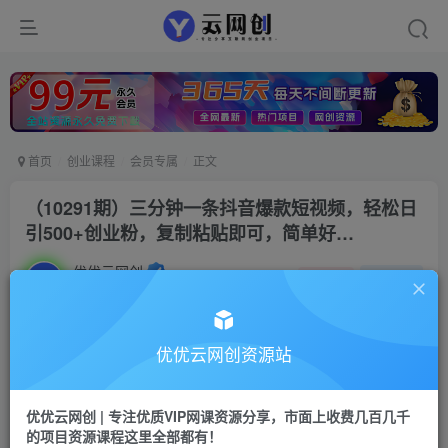
首页
创业课程
会员专属
正文
（10291期）三分钟一条抖音爆款短视频，轻松日
引500+创业粉，复制粘贴即可，简单好…
优优云网创
私信
关注
2年前更新
909
49
付费阅读
优优云网创资源站
（10291期）三分钟一条抖音爆款短视频，轻松日引500+创业粉，复制粘贴即可，简单好…
此内容为付费阅读，请付费后查看
优优云网创 | 专注优质VIP网课资源分享，市面上收费几百几千
会员专属资源
的项目资源课程这里全部都有！