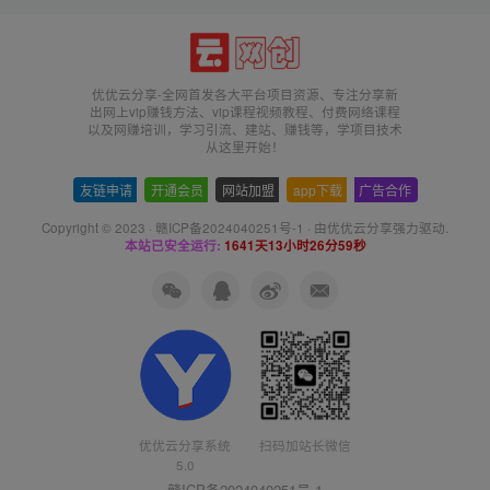
优优云分享-全网首发各大平台项目资源、专注分享新
出网上vip赚钱方法、vip课程视频教程、付费网络课程
以及网赚培训，学习引流、建站、赚钱等，学项目技术
从这里开始！
友链申请
-
开通会员
-
网站加盟
-
app下载
-
广告合作
Copyright © 2023 ·
赣ICP备2024040251号-1
· 由
优优云分享
强力驱动.
本站已安全运行:
1641天13小时26分59秒
扫码加站长微信
优优云分享系统
5.0
赣ICP备2024040251号-1