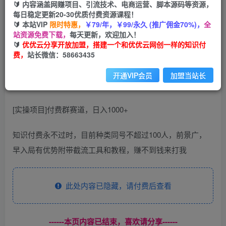
免费
会员
🔰 内容涵盖网赚项目、引流技术、电商运营、脚本源码等资源，
每日稳定更新20-30优质付费资源课程！
您暂无购买权限，请先开通会员
🔰 本站VIP
限时特惠，
￥79/年，￥99/永久 (推广佣金70%)，
全
站资源免费下载，
每天更新，欢迎加入！
开通会员
🔰
优优云分享开放加盟，搭建一个和优优云网创一样的知识付
费，
站长微信：58663435
开通VIP会员
加盟当站长
[实操项目]付费群赛道，日入1000+
知识付费永不过时，目前种类同号不超过100人，前景广，
早入局有优势附带截流工具和教程，赚不到钱来打我
此处内容已隐藏，请付费后查看
------本页内容已结束，喜欢请分享------