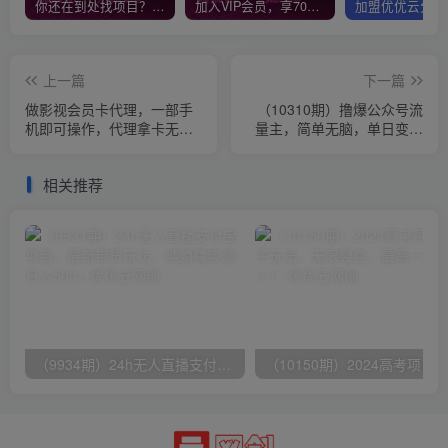
你还在到处找项目？还在当韭菜？我靠网创资源站一个月收入5万+，曾经我也是个失败者。
加入VIP会员，享70%的推广提成，免费学习多种网上创业课程，菜鸟秒变大神！
上一篇
下一篇
做影视会员卡代理，一部手
（10310期）撸爆公众号流
机即可操作，代理拿卡无需
量主，简单无脑，单日变现
费用，每日收入500＋
2000+
相关推荐
（9934期）24h无人直播支付宝项目，最新带货玩法，纯躺赚实测日入500+