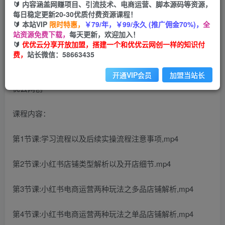
🔰 内容涵盖网赚项目、引流技术、电商运营、脚本源码等资源，
免费
会员
每日稳定更新20-30优质付费资源课程！
🔰 本站VIP
限时特惠，
￥79/年，￥99/永久 (推广佣金70%)，
全
立即购买
站资源免费下载，
每天更新，欢迎加入！
🔰
优优云分享开放加盟，搭建一个和优优云网创一样的知识付
您当前未登录！建议登陆后购买，可保存购买订单
费，
站长微信：58663435
开通VIP会员
加盟当站长
课程内容：
第1节课:学习流程以及后续实操流程注意事项,mp4
第2节课:小红书店铺类型解析以及开店细节.mp4
第3节课:小红书电商运营两种玩法之多品店铺解析,mp4
第4节课:小红书电商运营两种玩法之单品店铺解析,mp4