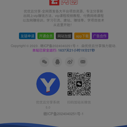
优优云分享-全网首发各大平台项目资源、专注分享新
出网上vip赚钱方法、vip课程视频教程、付费网络课程
以及网赚培训，学习引流、建站、赚钱等，学项目技术
从这里开始！
友链申请
-
开通会员
-
网站加盟
-
app下载
-
广告合作
Copyright © 2023 ·
赣ICP备2024040251号-1
· 由
优优云分享
强力驱动.
本站已安全运行:
1637天21小时19分27秒
扫码加站长微信
优优云分享系统
5.0
赣ICP备2024040251号-1