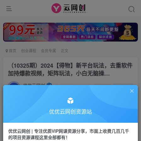
首页
创业课程
会员专属
正文
（10325期）2024【得物】新平台玩法，去重软件
加持爆款视频，矩阵玩法，小白无脑操…
优优云网创
私信
关注
2年前更新
174
64
付费阅读
优优云网创资源站
（10325期）2024【得物】新平台玩法，去重软件加持爆款视频，矩阵玩法，小白无脑操…
此内容为付费阅读，请付费后查看
优优云网创 | 专注优质VIP网课资源分享，市面上收费几百几千
会员专属资源
的项目资源课程这里全部都有！