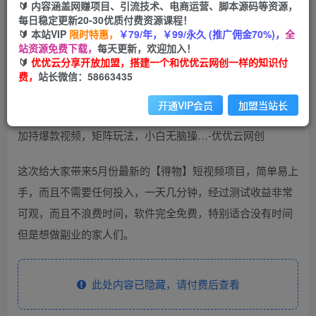
🔰 内容涵盖网赚项目、引流技术、电商运营、脚本源码等资源，
免费
每日稳定更新20-30优质付费资源课程！
会员
🔰 本站VIP
限时特惠，
￥79/年，￥99/永久 (推广佣金70%)，
全
您暂无购买权限，请先开通会员
站资源免费下载，
每天更新，欢迎加入！
🔰
优优云分享开放加盟，搭建一个和优优云网创一样的知识付
开通会员
费，
站长微信：58663435
开通VIP会员
加盟当站长
这次给大家带来5月份最新的【得物】短视频项目，简单易上
手，而且不需要任何投入，一天几分钟，经过测试收益非常
可观，而且不浪费时间，软件完全免费，特别适合没有时间
但是想做副业的家人们。
此处内容已隐藏，请付费后查看