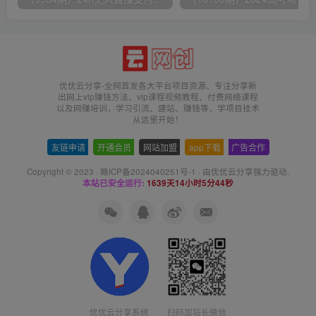
优优云分享-全网首发各大平台项目资源、专注分享新
出网上vip赚钱方法、vip课程视频教程、付费网络课程
以及网赚培训，学习引流、建站、赚钱等，学项目技术
从这里开始！
友链申请
-
开通会员
-
网站加盟
-
app下载
-
广告合作
Copyright © 2023 ·
赣ICP备2024040251号-1
· 由
优优云分享
强力驱动.
本站已安全运行:
1639天14小时5分45秒
扫码加站长微信
优优云分享系统