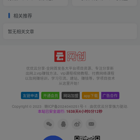
过原创 日入1000+小白落地
日入1000+秘籍
实操教学
相关推荐
暂无相关文章
优优云分享-全网首发各大平台项目资源、专注分享新
出网上vip赚钱方法、vip课程视频教程、付费网络课程
以及网赚培训，学习引流、建站、赚钱等，学项目技术
从这里开始！
友链申请
-
开通会员
-
网站加盟
-
app下载
-
广告合作
Copyright © 2023 ·
赣ICP备2024040251号-1
· 由
优优云分享
强力驱动.
本站已安全运行:
1638天4小时0分13秒