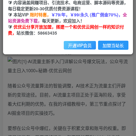
免费
会员
🔰 内容涵盖网赚项目、引流技术、电商运营、脚本源码等资源，
每日稳定更新20-30优质付费资源课程！
立即购买
🔰 本站VIP
限时特惠，
￥79/年，￥99/永久 (推广佣金70%)，
全
站资源免费下载，
每天更新，欢迎加入！
您当前未登录！建议登陆后购买，可保存购买订单
🔰
优优云分享开放加盟，搭建一个和优优云网创一样的知识付
费，
站长微信：58663435
开通VIP会员
加盟当站长
随着公众号流量算法的智能调整，AI技术正为流量主们开辟
新的变现途径。目前，AI流量主项目正处于蓝海阶段，享受
着大红利期的优势。在我的详细教程中，第三节重点探讨了
AI掘金项目的实操技巧。
要想在公众号中爆红，关键在于积累文章和账号的权重。即