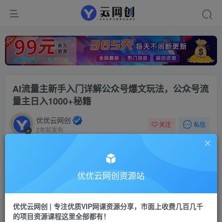
AI流量主新手入门详解公众号爆文玩法，公众号流
量主日入1000+秘籍
优优云网创
私信
关注
2年前发布
6
0
付费资源
AI流量主新手入门详解公众号爆文玩法，公众号流量主日入1000+秘籍
优优云网创资源站
此内容为付费资源，请付费后查看
9.9
限时特惠
优优云网创 | 专注优质VIP网课资源分享，市面上收费几百几千
99
云币
云币
的项目资源课程这里全部都有！