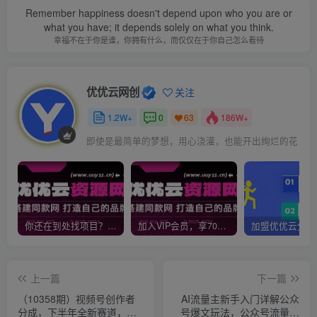
Remember happiness doesn't depend upon who you are or
what you have; it depends solely on what you think.
幸福不在于你是谁，你拥有什么，而仅仅在于你自己怎么看待
优优云网创
关注
1.2W+
0
186W+
63
即使是最简单的梦想，用心浇灌，也能开出绚烂的花
你还在到处找项目？还在当韭菜？我靠网创资源站一个月收入5万+，曾经我也是个失败者。
加入VIP会员，享70%的推广提成，免费学习多种网上创业课程，菜鸟秒变大神！
上一篇
下一篇
（10358期）视频号创作者
AI流量主新手入门详解公众
分成，下半年全新赛道，稳
号爆文玩法，公众号流量主