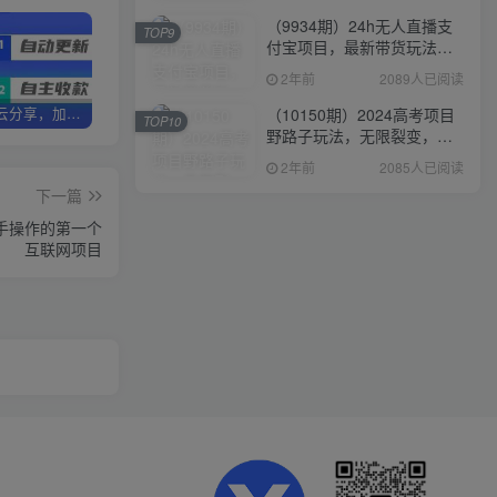
（9934期）24h无人直播支
TOP9
付宝项目，最新带货玩法，
纯躺赚实测日入500+
2年前
2089人已阅读
（10150期）2024高考项目
加盟优优云分享，加盟搭建同款知识付费资源网站，实现长期稳定被动收入~
卖项目3年变现200W+ 学员好评如潮，长期稳定变现，可以一直干到老！
优优云分享【VIP会员专属交流群】
TOP10
野路子玩法，无限裂变，最
高一天1W＋！
2年前
2085人已阅读
下一篇
手操作的第一个
互联网项目