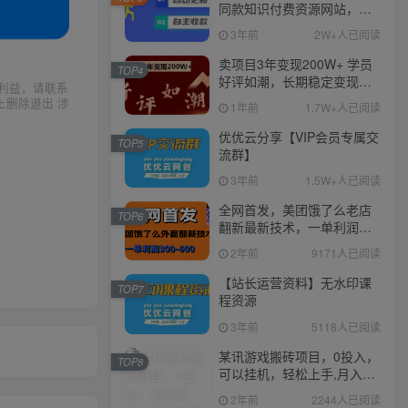
同款知识付费资源网站，实
现长期稳定被动收入~
3年前
2W+人已阅读
卖项目3年变现200W+ 学员
TOP4
好评如潮，长期稳定变现，
利益，请联系
可以一直干到老！
上删除退出 涉
1年前
1.7W+人已阅读
优优云分享【VIP会员专属交
TOP5
流群】
3年前
1.5W+人已阅读
全网首发，美团饿了么老店
TOP6
翻新最新技术，一单利润
300-600
2年前
9171人已阅读
【站长运营资料】无水印课
TOP7
程资源
3年前
5118人已阅读
某讯游戏搬砖项目，0投入，
TOP8
可以挂机，轻松上手,月入
3000+上不封顶
2年前
2244人已阅读