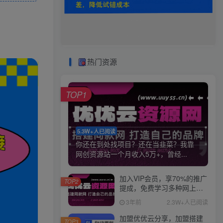
热门资源
TOP1
5.3W+人已阅读
你还在到处找项目？还在当韭菜？我靠
网创资源站一个月收入5万+，曾经...
加入VIP会员，享70%的推广
TOP2
提成，免费学习多种网上创
业课程，菜鸟秒变大神！
3年前
2.3W+人已阅读
加盟优优云分享，加盟搭建
TOP3