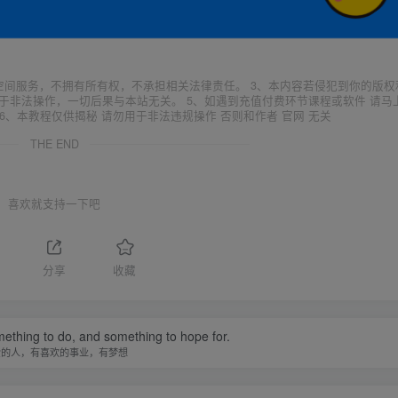
空间服务，不拥有所有权，不承担相关法律责任。 3、本内容若侵犯到你的版权
于非法操作，一切后果与本站无关。 5、如遇到充值付费环节课程或软件 请马
6、本教程仅供揭秘 请勿用于非法违规操作 否则和作者 官网 无关
THE END
喜欢就支持一下吧
分享
收藏
ething to do, and something to hope for.
爱的人，有喜欢的事业，有梦想