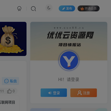
发布
开通会员
HI！请登录
私信
11
0
注册
登录
互联网项目