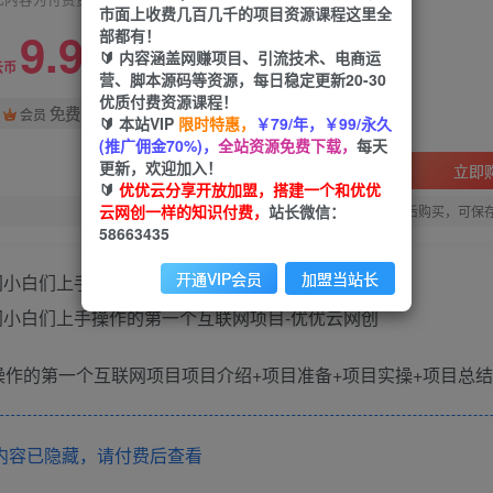
市面上收费几百几千的项目资源课程这里全
9.9
部都有！
限时特惠
🔰 内容涵盖网赚项目、引流技术、电商运
99
云币
云币
营、脚本源码等资源，每日稳定更新20-30
优质付费资源课程！
免费
会员
🔰 本站VIP
限时特惠，
￥79/年，￥99/永久
(推广佣金70%)，
全站资源免费下载，
每天
更新，欢迎加入！
立即
🔰
优优云分享开放加盟，搭建一个和优优
云网创一样的知识付费，
站长微信：
您当前未登录！建议登陆后购买，可保
58663435
开通VIP会员
加盟当站长
操作的第一个互联网项目项目介绍+项目准备+项目实操+项目总结
内容已隐藏，请付费后查看