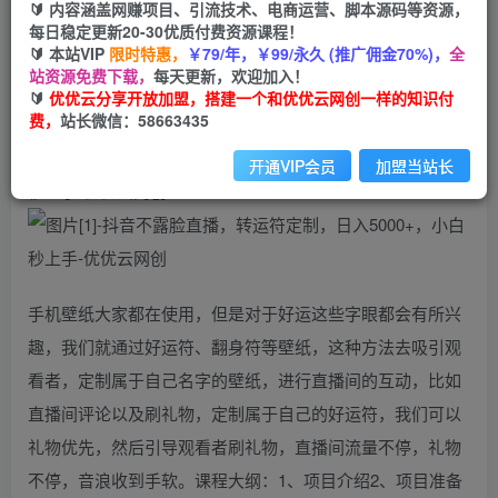
免费
会员
🔰 内容涵盖网赚项目、引流技术、电商运营、脚本源码等资源，
每日稳定更新20-30优质付费资源课程！
立即购买
🔰 本站VIP
限时特惠，
￥79/年，￥99/永久 (推广佣金70%)，
全
站资源免费下载，
每天更新，欢迎加入！
您当前未登录！建议登陆后购买，可保存购买订单
🔰
优优云分享开放加盟，搭建一个和优优云网创一样的知识付
费，
站长微信：58663435
开通VIP会员
加盟当站长
手机壁纸大家都在使用，但是对于好运这些字眼都会有所兴
趣，我们就通过好运符、翻身符等壁纸，这种方法去吸引观
看者，定制属于自己名字的壁纸，进行直播间的互动，比如
直播间评论以及刷礼物，定制属于自己的好运符，我们可以
礼物优先，然后引导观看者刷礼物，直播间流量不停，礼物
不停，音浪收到手软。课程大纲：1、项目介绍2、项目准备