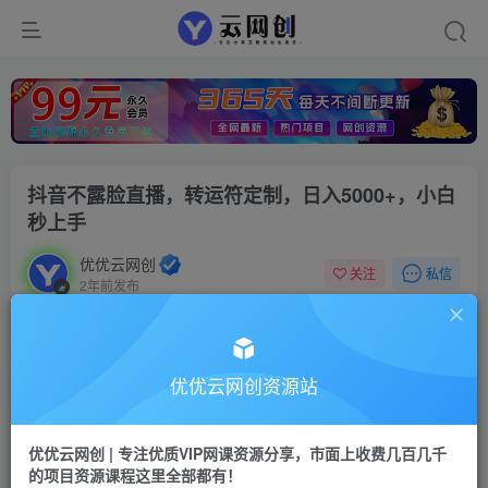
抖音不露脸直播，转运符定制，日入5000+，小白
秒上手
优优云网创
私信
关注
2年前发布
12
0
付费资源
抖音不露脸直播，转运符定制，日入5000+，小白秒上手
优优云网创资源站
此内容为付费资源，请付费后查看
9.9
限时特惠
优优云网创 | 专注优质VIP网课资源分享，市面上收费几百几千
99
云币
云币
的项目资源课程这里全部都有！