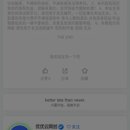
空间服务，不拥有所有权，不承担相关法律责任。 3、本内容若侵犯
到你的版权利益，请联系我们，会尽快给予删除处理！ 4、本站全资
源仅供测试和学习，请勿用于非法操作，一切后果与本站无关。 5、
如遇到充值付费环节课程或软件 请马上删除退出 涉及自身权益/利益
需要投资的一律不要相信，访客发现请向客服举报。 6、本教程仅供
揭秘 请勿用于非法违规操作 否则和作者 官网 无关
THE END
喜欢就支持一下吧
点赞
0
分享
收藏
better late than never.
只要开始，虽晚不迟
优优云网创
关注