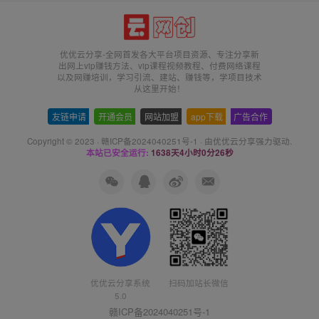
优优云分享-全网首发各大平台项目资源、专注分享新
出网上vip赚钱方法、vip课程视频教程、付费网络课程
以及网赚培训，学习引流、建站、赚钱等，学项目技术
从这里开始！
友链申请
-
开通会员
-
网站加盟
-
app下载
-
广告合作
Copyright © 2023 ·
赣ICP备2024040251号-1
· 由
优优云分享
强力驱动.
本站已安全运行:
1638天4小时0分26秒
扫码加站长微信
优优云分享系统
5.0
赣ICP备2024040251号-1