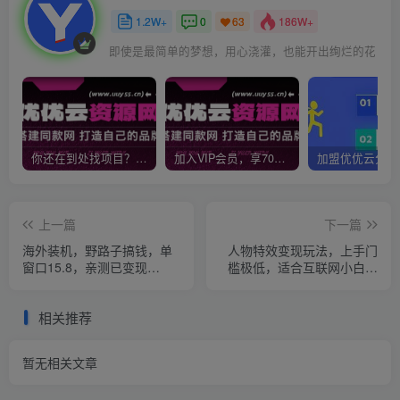
1.2W+
0
186W+
63
即使是最简单的梦想，用心浇灌，也能开出绚烂的花
你还在到处找项目？还在当韭菜？我靠网创资源站一个月收入5万+，曾经我也是个失败者。
加入VIP会员，享70%的推广提成，免费学习多种网上创业课程，菜鸟秒变大神！
上一篇
下一篇
海外装机，野路子搞钱，单
人物特效变现玩法，上手门
窗口15.8，亲测已变现
槛极低，适合互联网小白们
10000+
上手操作的第一个互联网项
目
相关推荐
暂无相关文章