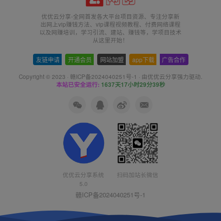
优优云分享-全网首发各大平台项目资源、专注分享新
出网上vip赚钱方法、vip课程视频教程、付费网络课程
以及网赚培训，学习引流、建站、赚钱等，学项目技术
从这里开始！
友链申请
-
开通会员
-
网站加盟
-
app下载
-
广告合作
Copyright © 2023 ·
赣ICP备2024040251号-1
· 由
优优云分享
强力驱动.
本站已安全运行:
1637天17小时29分39秒
扫码加站长微信
优优云分享系统
5.0
赣ICP备2024040251号-1