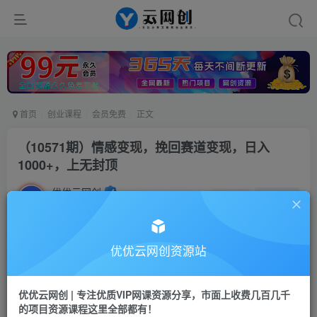
首页
创业课程
会员免费
正文
（10571期）情感变现，挽回赛道变现，日入
1000+，上无封顶
优优云网创
私信
关注
2年前更新
57
68
付费资源
优优云网创资源站
（10571期）情感变现，挽回赛道变现，日入1000+，上无封顶
此内容为付费资源，请付费后查看
优优云网创 | 专注优质VIP网课资源分享，市面上收费几百几千
会员专属资源
的项目资源课程这里全部都有！