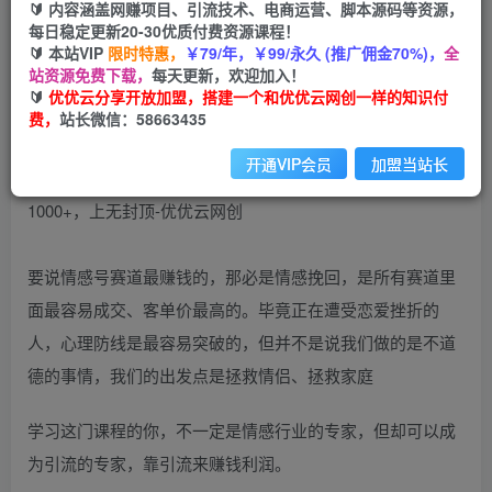
🔰 内容涵盖网赚项目、引流技术、电商运营、脚本源码等资源，
免费
每日稳定更新20-30优质付费资源课程！
会员
🔰 本站VIP
限时特惠，
￥79/年，￥99/永久 (推广佣金70%)，
全
您暂无购买权限，请先开通会员
站资源免费下载，
每天更新，欢迎加入！
🔰
优优云分享开放加盟，搭建一个和优优云网创一样的知识付
开通会员
费，
站长微信：58663435
开通VIP会员
加盟当站长
要说情感号赛道最赚钱的，那必是情感挽回，是所有赛道里
面最容易成交、客单价最高的。毕竟正在遭受恋爱挫折的
人，心理防线是最容易突破的，但并不是说我们做的是不道
德的事情，我们的出发点是拯救情侣、拯救家庭
学习这门课程的你，不一定是情感行业的专家，但却可以成
为引流的专家，靠引流来赚钱利润。