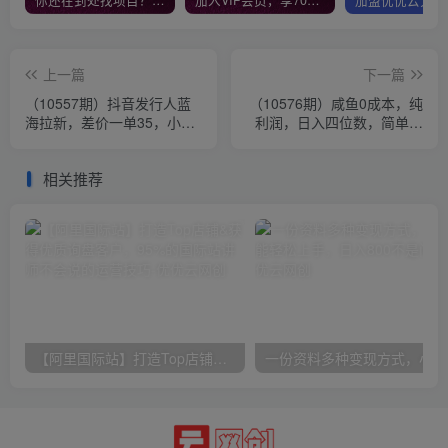
你还在到处找项目？还在当韭菜？我靠网创资源站一个月收入5万+，曾经我也是个失败者。
加入VIP会员，享70%的推广提成，免费学习多种网上创业课程，菜鸟秒变大神！
上一篇
下一篇
（10557期）抖音发行人蓝
（10576期）咸鱼0成本，纯
海拉新，差价一单35，小白
利润，日入四位数，简单无
一部手机即可操作，日入
脑操作
3000+
相关推荐
【阿里国际站】打造Top店铺&获得优质询盘客户，​95%的国际站讲师不会说的运营技巧
一份