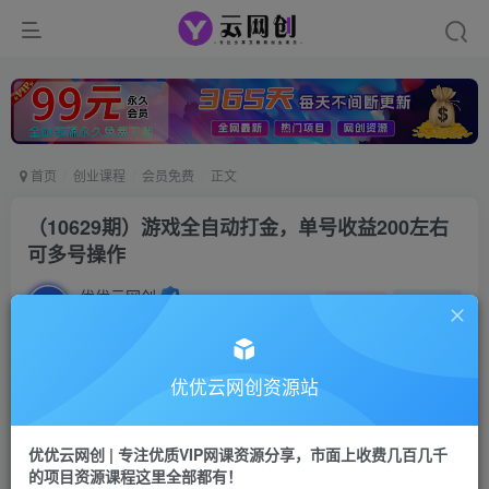
首页
创业课程
会员免费
正文
（10629期）游戏全自动打金，单号收益200左右
可多号操作
优优云网创
私信
关注
2年前更新
513
68
付费资源
优优云网创资源站
（10629期）游戏全自动打金，单号收益200左右 可多号操作
此内容为付费资源，请付费后查看
优优云网创 | 专注优质VIP网课资源分享，市面上收费几百几千
会员专属资源
的项目资源课程这里全部都有！