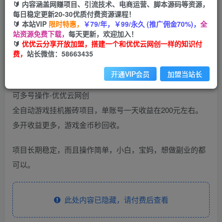
🔰 内容涵盖网赚项目、引流技术、电商运营、脚本源码等资源，
免费
每日稳定更新20-30优质付费资源课程！
会员
🔰 本站VIP
限时特惠，
￥79/年，￥99/永久 (推广佣金70%)，
全
您暂无购买权限，请先开通会员
站资源免费下载，
每天更新，欢迎加入！
🔰
优优云分享开放加盟，搭建一个和优优云网创一样的知识付
开通会员
费，
站长微信：58663435
开通VIP会员
加盟当站长
全自动游戏挂机搬砖项目，单账号一天收益在200元左右。
多开收益更多，游戏金币秒回收。
项目长期稳定，而且操作简单，小白，宝妈，想做副业的都
可以。
此处内容已隐藏，请付费后查看