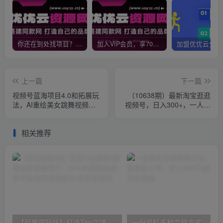
你还在到处找项目？还在当韭菜？我靠网创资源站一个月收入5万+，曾经我也是个失败者。
加入VIP会员，享70%的推广提成，免费学习多种网上创业课程，菜鸟秒变大神！
上一篇
下一篇
视频号蓝海项目4.0和拓展玩
（10638期）最新淘宝逛逛
法，AI重绘美女跳舞视频，
视频号，日入300+，一人可
日入2000+
三号，简单操作易上手
相关推荐
【阿里国际站】打造Top店铺&获得优质询盘客户，​95%的国际站讲师不会说的运营技巧
一份