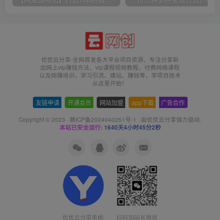
优优云分享-全网首发各大平台项目资源、专注分享新
出网上vip赚钱方法、vip课程视频教程、付费网络课程
以及网赚培训，学习引流、建站、赚钱等，学项目技术
从这里开始！
友链申请
-
开通会员
-
网站加盟
-
app下载
-
广告合作
Copyright © 2023 ·
赣ICP备2024040251号-1
· 由
优优云分享
强力驱动.
本站已安全运行:
1640天4小时45分2秒
扫码加站长微信
优优云分享系统