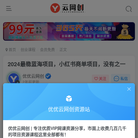
首页
创业课程
会员免费
正文
2024最稳蓝海项目，小红书商单项目，没有之一
优优云网创
私信
关注
2年前更新
43
66
付费资源
2024最稳蓝海项目，小红书商单项目，没有之一
优优云网创资源站
此内容为付费资源，请付费后查看
9.9
限时特惠
优优云网创 | 专注优质VIP网课资源分享，市面上收费几百几千
99
云币
云币
的项目资源课程这里全部都有！