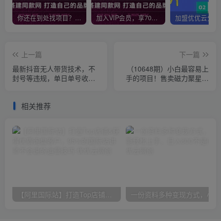
你还在到处找项目？还在当韭菜？我靠网创资源站一个月收入5万+，曾经我也是个失败者。
加入VIP会员，享70%的推广提成，免费学习多种网上创业课程，菜鸟秒变大神！
上一篇
下一篇
最新抖音无人带货技术，不
（10648期）小白最容易上
封号等违规，单日单号收益
手的项目！售卖磁力聚星开
几张，可批量放大
通码，一单20，一天十几
单，轻松…
相关推荐
【阿里国际站】打造Top店铺&获得优质询盘客户，​95%的国际站讲师不会说的运营技巧
一份