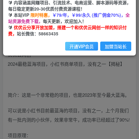
🔰 内容涵盖网赚项目、引流技术、电商运营、脚本源码等资源，
免费
会员
每日稳定更新20-30优质付费资源课程！
🔰 本站VIP
限时特惠，
￥79/年，￥99/永久 (推广佣金70%)，
全
立即购买
站资源免费下载，
每天更新，欢迎加入！
🔰
优优云分享开放加盟，搭建一个和优优云网创一样的知识付
您当前未登录！建议登陆后购买，可保存购买订单
费，
站长微信：58663435
开通VIP会员
加盟当站长
2024最稳蓝海项目，小红书商单项目，没有之一【揭秘】
简介：这是一个非常稳的项目，也是2023年至今最大蓝海。
可以说是小红书目前最蓝海的项目，没有之一，上个月我们
有一批内测的小伙伴，效果非常牛，成功率已经超过了90%!
项目原理：