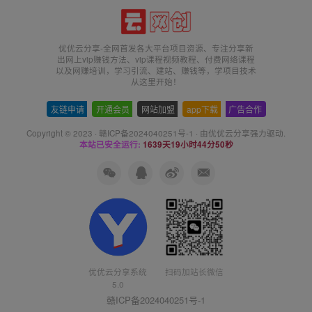
优优云分享-全网首发各大平台项目资源、专注分享新
出网上vip赚钱方法、vip课程视频教程、付费网络课程
以及网赚培训，学习引流、建站、赚钱等，学项目技术
从这里开始！
友链申请
-
开通会员
-
网站加盟
-
app下载
-
广告合作
Copyright © 2023 ·
赣ICP备2024040251号-1
· 由
优优云分享
强力驱动.
本站已安全运行:
1639天19小时44分50秒
扫码加站长微信
优优云分享系统
5.0
赣ICP备2024040251号-1