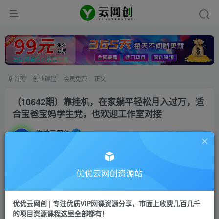
首页
创业课程
会员免费
正文
（10642期）靠挂机，在家躺平轻松月入过万，适
合宝爸宝妈学生党，也欢迎工作室对接
优优云网创
私信
关注
2年前更新
76
42
付费资源
优优云网创资源站
（10642期）靠挂机，在家躺平轻松月入过万，适合宝爸宝妈学生党，也欢迎工作室对接
此内容为付费资源，请付费后查看
优优云网创 | 专注优质VIP网课资源分享，市面上收费几百几千
会员专属资源
的项目资源课程这里全部都有！