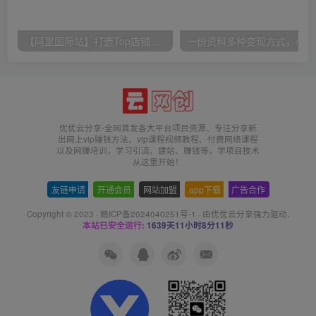
【阿里国际站】打造Top店铺&获得优质询盘客户，​95%的国际站讲师不会说的运营技巧
一份
优优云分享-全网首发各大平台项目资源、专注分享新
出网上vip赚钱方法、vip课程视频教程、付费网络课程
以及网赚培训，学习引流、建站、赚钱等，学项目技术
从这里开始！
友链申请
-
开通会员
-
网站加盟
-
app下载
-
广告合作
Copyright © 2023 ·
赣ICP备2024040251号-1
· 由
优优云分享
强力驱动.
本站已安全运行:
1639天11小时8分12秒