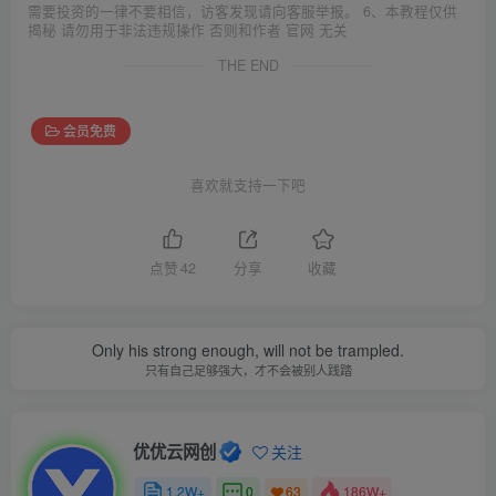
需要投资的一律不要相信，访客发现请向客服举报。 6、本教程仅供
揭秘 请勿用于非法违规操作 否则和作者 官网 无关
THE END
会员免费
喜欢就支持一下吧
点赞
42
分享
收藏
Only his strong enough, will not be trampled.
只有自己足够强大，才不会被别人践踏
优优云网创
关注
1.2W+
0
186W+
63