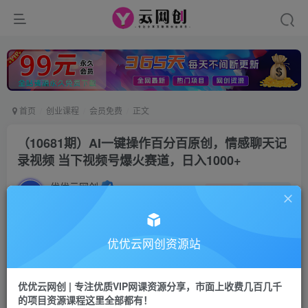
首页
创业课程
会员免费
正文
（10681期）AI一键操作百分百原创，情感聊天记
录视频 当下视频号爆火赛道，日入1000+
优优云网创
私信
关注
2年前更新
104
20
付费资源
优优云网创资源站
（10681期）AI一键操作百分百原创，情感聊天记录视频 当下视频号爆火赛道，日入1000+
此内容为付费资源，请付费后查看
优优云网创 | 专注优质VIP网课资源分享，市面上收费几百几千
会员专属资源
的项目资源课程这里全部都有！