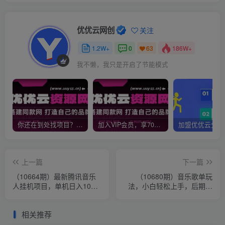
优优云网创
关注
1.2W+
0
186W+
63
我不懒，我只是开启了节能模式
你还在到处找项目？还在当韭菜？我靠网创资源站一个月收入5万+，曾经我也是个失败者。
加入VIP会员，享70%的推广提成，免费学习多种网上创业课程，菜鸟秒变大神！
上一篇
下一篇
（10664期）最新腾讯音乐
（10680期）音乐歌单玩
人挂机项目，单机日入100-
法，小白轻松上手，后期月
200 ，傻瓜式无脑操作
入过万
相关推荐