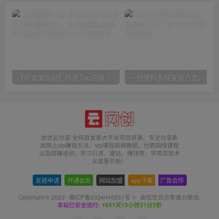
【阿里国际站】打造Top店铺&获得优质询盘客户，​95%的国际站讲师不会说的运营技巧
一份
优优云分享-全网首发各大平台项目资源、专注分享新
出网上vip赚钱方法、vip课程视频教程、付费网络课程
以及网赚培训，学习引流、建站、赚钱等，学项目技术
从这里开始！
友链申请
-
开通会员
-
网站加盟
-
app下载
-
广告合作
Copyright © 2023 ·
赣ICP备2024040251号-1
· 由
优优云分享
强力驱动.
本站已安全运行:
1641天13小时31分4秒