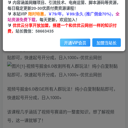
99
云币
云币
🔰 内容涵盖网赚项目、引流技术、电商运营、脚本源码等资源，
每日稳定更新20-30优质付费资源课程！
免费
会员
🔰 本站VIP
限时特惠，
￥79/年，￥99/永久 (推广佣金70%)，
全
站资源免费下载，
每天更新，欢迎加入！
立即购买
🔰
优优云分享开放加盟，搭建一个和优优云网创一样的知识付
费，
站长微信：58663435
您当前未登录！建议登陆后购买，可保存购买订单
开通VIP会员
加盟当站长
视频号掘金6.0收GE所有人群玩法！纯小白复制黏贴即可，
快速起号开分成，日入1000+
该课程几乎涵括了视频号赛道的一整套知识，想了解视频
号，这一课就够了！