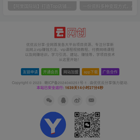
【阿里国际站】打造Top店铺&获得优质询盘客户，​95%的国际站讲师不会说的运营技巧
一份
优优云分享-全网首发各大平台项目资源、专注分享新
出网上vip赚钱方法、vip课程视频教程、付费网络课程
以及网赚培训，学习引流、建站、赚钱等，学项目技术
从这里开始！
友链申请
-
开通会员
-
网站加盟
-
app下载
-
广告合作
Copyright © 2023 ·
赣ICP备2024040251号-1
· 由
优优云分享
强力驱动.
本站已安全运行:
1639天14小时27分4秒