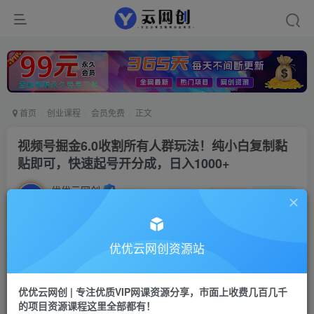
首页
创业课程
会员免费
正文
视频号掘金6.0收割所有人群玩法！纯小白复制黏
贴即可，快速起号开分成，日入1000+
优优云网创
私信
关注
2年前发布
13
0
付费资源
优优云网创资源站
视频号掘金6.0收割所有人群玩法！纯小白复制黏贴即可，快速起号开分成，日入1000+
此内容为付费资源，请付费后查看
优优云网创 | 专注优质VIP网课资源分享，市面上收费几百几千
9.9
限时特惠
的项目资源课程这里全部都有！