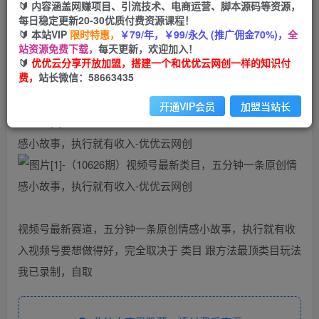
99
云币
云币
🔰 内容涵盖网赚项目、引流技术、电商运营、脚本源码等资源，
每日稳定更新20-30优质付费资源课程！
免费
会员
🔰 本站VIP
限时特惠，
￥79/年，￥99/永久 (推广佣金70%)，
全
站资源免费下载，
每天更新，欢迎加入！
立即购买
🔰
优优云分享开放加盟，搭建一个和优优云网创一样的知识付
费，
站长微信：58663435
您当前未登录！建议登陆后购买，可保存购买订单
开通VIP会员
加盟当站长
视频号最新赛道，五分钟一条原创情感小故事，执行就有收
入视频号要想做得好，完全取决于 类目 跟方法最顶类目玩法
我已录制，自取