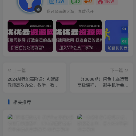
1.2W+
0
186W+
63
我只愿面朝大海，春暖花开
你还在到处找项目？还在当韭菜？我靠网创资源站一个月收入5万+，曾经我也是个失败者。
加入VIP会员，享70%的推广提成，免费学习多种网上创业课程，菜鸟秒变大神！
上一篇
下一篇
2024AI赋能高阶课：AI赋能
（10686期）闲鱼电商运营
教师高效办公，教学，教研
高级课程，一部手机学会闲
等（87节）
鱼开店赚钱（34节课）
相关推荐