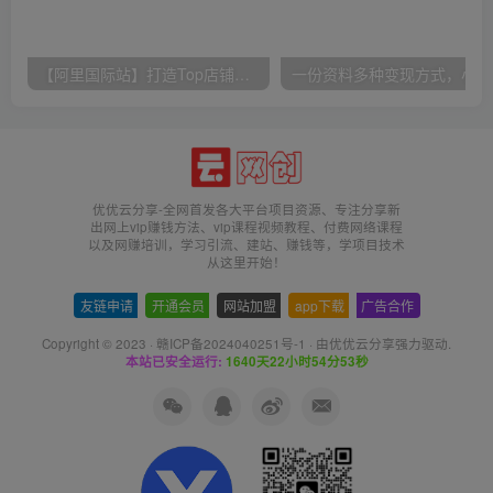
【阿里国际站】打造Top店铺&获得优质询盘客户，​95%的国际站讲师不会说的运营技巧
一份
优优云分享-全网首发各大平台项目资源、专注分享新
出网上vip赚钱方法、vip课程视频教程、付费网络课程
以及网赚培训，学习引流、建站、赚钱等，学项目技术
从这里开始！
友链申请
-
开通会员
-
网站加盟
-
app下载
-
广告合作
Copyright © 2023 ·
赣ICP备2024040251号-1
· 由
优优云分享
强力驱动.
本站已安全运行:
1640天22小时54分53秒