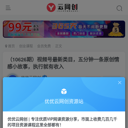
首页
创业课程
会员免费
正文
（10626期）视频号最新类目，五分钟一条原创情
感小故事，执行就有收入
优优云网创
私信
关注
2年前发布
40
0
付费资源
优优云网创资源站
（10626期）视频号最新类目，五分钟一条原创情感小故事，执行就有收入
此内容为付费资源，请付费后查看
优优云网创 | 专注优质VIP网课资源分享，市面上收费几百几千
9.9
限时特惠
的项目资源课程这里全部都有！