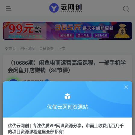
首页
创业课程
会员免费
正文
（10686期）闲鱼电商运营高级课程，一部手机学
会闲鱼开店赚钱（34节课）
优优云网创
私信
关注
2年前发布
16
0
付费资源
优优云网创资源站
（10686期）闲鱼电商运营高级课程，一部手机学会闲鱼开店赚钱（34节课）
此内容为付费资源，请付费后查看
优优云网创 | 专注优质VIP网课资源分享，市面上收费几百几千
9.9
限时特惠
的项目资源课程这里全部都有！