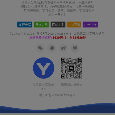
优优云分享-全网首发各大平台项目资源、专注分享新
出网上vip赚钱方法、vip课程视频教程、付费网络课程
以及网赚培训，学习引流、建站、赚钱等，学项目技术
从这里开始！
友链申请
-
开通会员
-
网站加盟
-
app下载
-
广告合作
Copyright © 2023 ·
赣ICP备2024040251号-1
· 由
优优云分享
强力驱动.
本站已安全运行:
1639天16小时38分26秒
扫码加站长微信
优优云分享系统
5.0
赣ICP备2024040251号-1