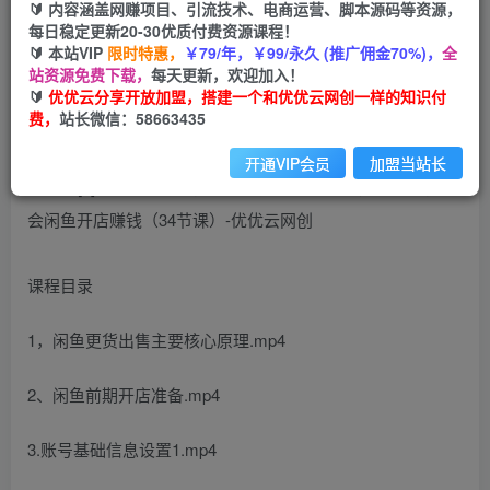
99
云币
云币
🔰 内容涵盖网赚项目、引流技术、电商运营、脚本源码等资源，
每日稳定更新20-30优质付费资源课程！
免费
会员
🔰 本站VIP
限时特惠，
￥79/年，￥99/永久 (推广佣金70%)，
全
站资源免费下载，
每天更新，欢迎加入！
立即购买
🔰
优优云分享开放加盟，搭建一个和优优云网创一样的知识付
费，
站长微信：58663435
您当前未登录！建议登陆后购买，可保存购买订单
开通VIP会员
加盟当站长
课程目录
1，闲鱼更货出售主要核心原理.mp4
2、闲鱼前期开店准备.mp4
3.账号基础信息设置1.mp4