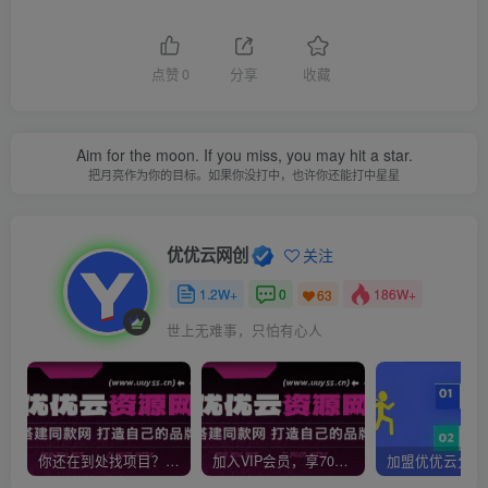
点赞
0
分享
收藏
Aim for the moon. If you miss, you may hit a star.
把月亮作为你的目标。如果你没打中，也许你还能打中星星
优优云网创
关注
1.2W+
0
186W+
63
世上无难事，只怕有心人
你还在到处找项目？还在当韭菜？我靠网创资源站一个月收入5万+，曾经我也是个失败者。
加入VIP会员，享70%的推广提成，免费学习多种网上创业课程，菜鸟秒变大神！