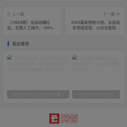
上一篇
下一篇
（10624期）全自动赚红
2024最新男粉计划，全自动
包，无需人工操作，100%出
多领域变现，小白也能轻松
收益，赚不到请你打死我
上手
相关推荐
【阿里国际站】打造Top店铺&获得优质询盘客户，​95%的国际站讲师不会说的运营技巧
一份