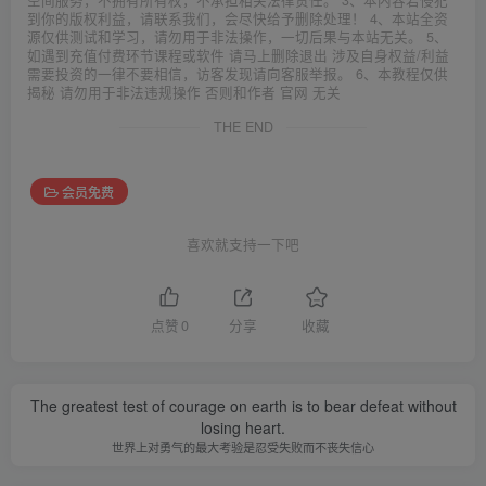
空间服务，不拥有所有权，不承担相关法律责任。 3、本内容若侵犯
到你的版权利益，请联系我们，会尽快给予删除处理！ 4、本站全资
源仅供测试和学习，请勿用于非法操作，一切后果与本站无关。 5、
如遇到充值付费环节课程或软件 请马上删除退出 涉及自身权益/利益
需要投资的一律不要相信，访客发现请向客服举报。 6、本教程仅供
揭秘 请勿用于非法违规操作 否则和作者 官网 无关
THE END
会员免费
喜欢就支持一下吧
点赞
0
分享
收藏
The greatest test of courage on earth is to bear defeat without
losing heart.
世界上对勇气的最大考验是忍受失败而不丧失信心