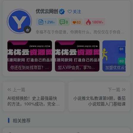
优优云网创
关注
1.2W+
0
186W+
63
幸福不在于你是谁，你拥有什么，而仅仅在于你自己怎么看待
你还在到处找项目？还在当韭菜？我靠网创资源站一个月收入5万+，曾经我也是个失败者。
加入VIP会员，享70%的推广提成，免费学习多种网上创业课程，菜鸟秒变大神！
上一篇
下一篇
AI视频换脸！史上最强最快
小说推文私教课第9期，番茄
的方法，100%成功，完全免
小说短篇入门基础课
费，无需配置、打开即用
相关推荐