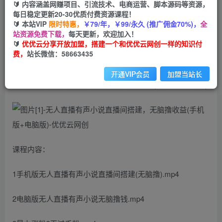
99
云币
云币
🔰 内容涵盖网赚项目、引流技术、电商运营、脚本源码等资源，
每日稳定更新20-30优质付费资源课程！
免费
会员
🔰 本站VIP
限时特惠，
￥79/年，￥99/永久 (推广佣金70%)，
全
站资源免费下载，
每天更新，欢迎加入！
立即购买
🔰
优优云分享开放加盟，搭建一个和优优云网创一样的知识付
费，
站长微信：58663435
您当前未登录！建议登陆后购买，可保存购买订单
开通VIP会员
加盟当站长
无人直播有声小说直播间搭建，无脑撸收益(手机版+电脑版)
课程内容：
1手机版无人直播有声小说直播间搭建(无脑撸).mp4
2电脑版无人直播有声小说无脑撸钱.mp4