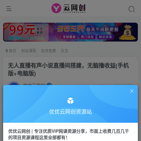
首页
创业课程
会员免费
正文
无人直播有声小说直播间搭建，无脑撸收益(手机
版+电脑版)
优优云网创
私信
关注
2年前发布
52
0
付费资源
优优云网创资源站
无人直播有声小说直播间搭建，无脑撸收益(手机版+电脑版)
此内容为付费资源，请付费后查看
优优云网创 | 专注优质VIP网课资源分享，市面上收费几百几千
9.9
限时特惠
的项目资源课程这里全部都有！