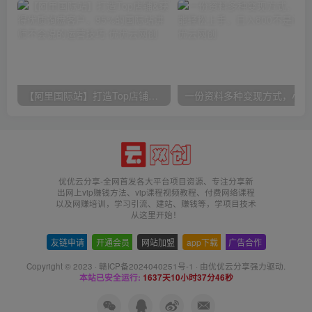
【阿里国际站】打造Top店铺&获得优质询盘客户，​95%的国际站讲师不会说的运营技巧
一份
优优云分享-全网首发各大平台项目资源、专注分享新
出网上vip赚钱方法、vip课程视频教程、付费网络课程
以及网赚培训，学习引流、建站、赚钱等，学项目技术
从这里开始！
友链申请
-
开通会员
-
网站加盟
-
app下载
-
广告合作
Copyright © 2023 ·
赣ICP备2024040251号-1
· 由
优优云分享
强力驱动.
本站已安全运行:
1637天10小时37分46秒