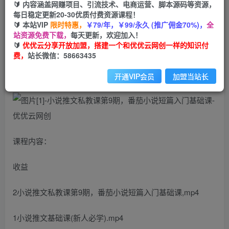
🔰 内容涵盖网赚项目、引流技术、电商运营、脚本源码等资源，
免费
会员
每日稳定更新20-30优质付费资源课程！
🔰 本站VIP
限时特惠，
￥79/年，￥99/永久 (推广佣金70%)，
全
立即购买
站资源免费下载，
每天更新，欢迎加入！
🔰
优优云分享开放加盟，搭建一个和优优云网创一样的知识付
您当前未登录！建议登陆后购买，可保存购买订单
费，
站长微信：58663435
小说推文私教课第9期，番茄小说短篇入门基础课
开通VIP会员
加盟当站长
课程内容：
收益
2小说推文私教课第9期，番茄小说短篇入门基础课,mp4
1小说推文基础课(新人必学).mp4