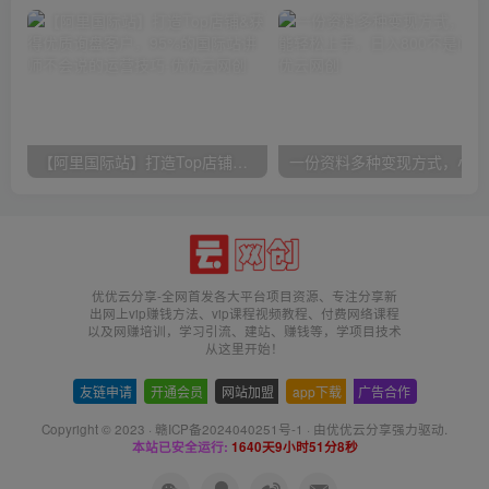
【阿里国际站】打造Top店铺&获得优质询盘客户，​95%的国际站讲师不会说的运营技巧
一份
优优云分享-全网首发各大平台项目资源、专注分享新
出网上vip赚钱方法、vip课程视频教程、付费网络课程
以及网赚培训，学习引流、建站、赚钱等，学项目技术
从这里开始！
友链申请
-
开通会员
-
网站加盟
-
app下载
-
广告合作
Copyright © 2023 ·
赣ICP备2024040251号-1
· 由
优优云分享
强力驱动.
本站已安全运行:
1640天9小时51分9秒