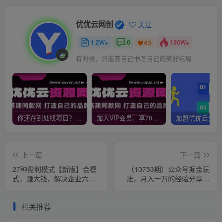
优优云网创
关注
1.2W+
0
186W+
63
有时候，只能靠自己书写自己的美好结局
你还在到处找项目？还在当韭菜？我靠网创资源站一个月收入5万+，曾经我也是个失败者。
加入VIP会员，享70%的推广提成，免费学习多种网上创业课程，菜鸟秒变大神！
上一篇
下一篇
27种盈利模式【新版】会模
（10753期）公众号掘金玩
式，赚大钱，解决企业六大
法，月入一万的经验分享给
困境 (27节课)
你，简单改写也可以获得稳
定收益
相关推荐