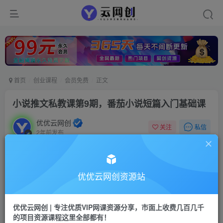
首页
创业课程
会员免费
正文
小说推文私教课第9期，番茄小说短篇入门基础课
优优云网创
私信
关注
2年前发布
31
0
付费资源
小说推文私教课第9期，番茄小说短篇入门基础课
优优云网创资源站
此内容为付费资源，请付费后查看
9.9
限时特惠
优优云网创 | 专注优质VIP网课资源分享，市面上收费几百几千
99
云币
云币
的项目资源课程这里全部都有！