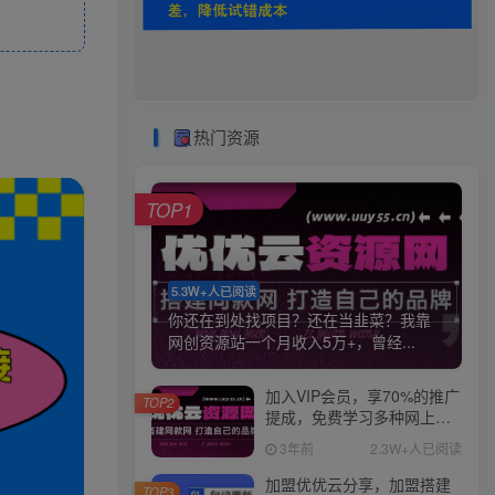
热门资源
TOP1
5.3W+人已阅读
你还在到处找项目？还在当韭菜？我靠
网创资源站一个月收入5万+，曾经...
加入VIP会员，享70%的推广
TOP2
提成，免费学习多种网上创
业课程，菜鸟秒变大神！
3年前
2.3W+人已阅读
加盟优优云分享，加盟搭建
TOP3