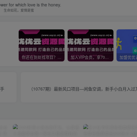
lower for which love is the honey.
生命如花，爱情是蜜
你还在到处找项目？还在当韭菜？我靠网创资源站一个月收入5万+，曾经我也是个失败者。
加入VIP会员，享70%的推广提成，免费学习多种网上创业课程，菜鸟秒变大神！
上手
（10767期）最新风口项目—闲鱼空调，新手小白月入