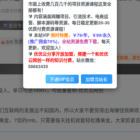
市面上收费几百几千的项目资源课程这里全
部都有！
此内容为付费资源，请付费后查看
🔰 内容涵盖网赚项目、引流技术、电商运
营、脚本源码等资源，每日稳定更新20-30
会员专属资源
优质付费资源课程！
🔰 本站VIP
限时特惠，
￥79/年，￥99/永久
(推广佣金70%)，
全站资源免费下载，
每天
免费
会员
更新，欢迎加入！
🔰
优优云分享开放加盟，搭建一个和优优
您暂无购买权限，请
云网创一样的知识付费，
站长微信：
58663435
开通会员
开通VIP会员
加盟当站长
们互联网的发展远不如国内，所以大家不要觉得出海赚钱很麻烦
美金，7倍的rmb，只需要每天挂机就能轻松撸美金，大家抓紧