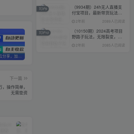
（9934期）24h无人直播支
TOP9
付宝项目，最新带货玩法，
纯躺赚实测日入500+
2年前
2089人已阅读
（10150期）2024高考项目
TOP10
野路子玩法，无限裂变，最
高一天1W＋！
2年前
2085人已阅读
加盟优优云分享，加盟搭建同款知识付费资源网站，实现长期稳定被动收入~
卖项目3年变现200W+ 学员好评如潮，长期稳定变现，可以一直干到老！
优优云分享【VIP会员专属交流群】
下一篇
过万，操作简单，
无需垫资