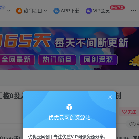
EW
免费下载
热门项目
APP下载
VIP会员
门槛0投入，单日可达1000+，可批量复制
关注
优优云网创资源站
4
优优云网创 | 专注优质VIP网课资源分享，
（10747期）最新看直播撸美金项目，无门槛0投入，单日可达1000+，