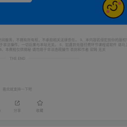
空间服务，不拥有所有权，不承担相关法律责任。 3、本内容若侵犯到你的版权
于非法操作，一切后果与本站无关。 5、如遇到充值付费环节课程或软件 请马
6、本教程仅供揭秘 请勿用于非法违规操作 否则和作者 官网 无关
THE END
喜欢就支持一下吧
5
分享
收藏