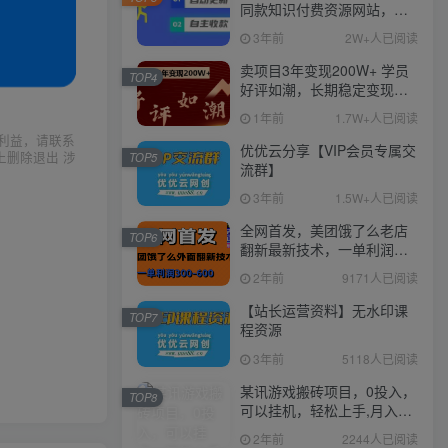
同款知识付费资源网站，实
现长期稳定被动收入~
3年前
2W+人已阅读
卖项目3年变现200W+ 学员
TOP4
好评如潮，长期稳定变现，
可以一直干到老！
1年前
1.7W+人已阅读
利益，请联系
优优云分享【VIP会员专属交
上删除退出 涉
TOP5
流群】
3年前
1.5W+人已阅读
全网首发，美团饿了么老店
TOP6
翻新最新技术，一单利润
300-600
2年前
9171人已阅读
【站长运营资料】无水印课
TOP7
程资源
3年前
5118人已阅读
某讯游戏搬砖项目，0投入，
TOP8
可以挂机，轻松上手,月入
3000+上不封顶
2年前
2244人已阅读