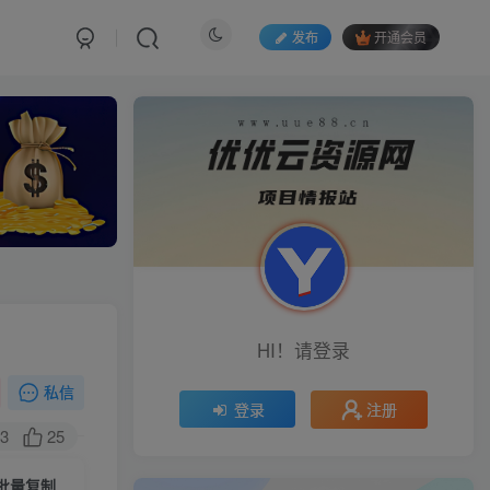
发布
开通会员
HI！请登录
私信
注册
登录
3
25
可批量复制