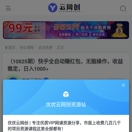
首页
创业课程
会员免费
正文
（10825期）快手全自动赚红包，无脑操作，收益
稳定，日入1000+
优优云网创
私信
关注
2年前发布
44
0
付费资源
优优云网创资源站
已售 1
（10825期）快手全自动赚红包，无脑操作，收益稳定，日入1000+
此内容为付费资源，请付费后查看
优优云网创 | 专注优质VIP网课资源分享，市面上收费几百几千
9.9
限时特惠
的项目资源课程这里全部都有！