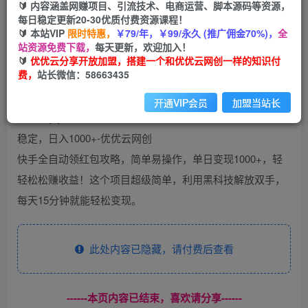
99
云币
云币
🔰 内容涵盖网赚项目、引流技术、电商运营、脚本源码等资源，
每日稳定更新20-30优质付费资源课程！
免费
会员
🔰 本站VIP
限时特惠，
￥79/年，￥99/永久 (推广佣金70%)，
全
站资源免费下载，
每天更新，欢迎加入！
立即购买
🔰
优优云分享开放加盟，搭建一个和优优云网创一样的知识付
费，
站长微信：58663435
您当前未登录！建议登陆后购买，可保存购买订单
开通VIP会员
加盟当站长
快手全自动领红包攻略，简单易操作，单日变现1000+，轻
轻松松赚收益！这个项目超级简单，利用黑科技解放双手，
每天15分钟就能轻松变现。
此处内容已隐藏，请付费后查看
------本页内容已结束，喜欢请分享------