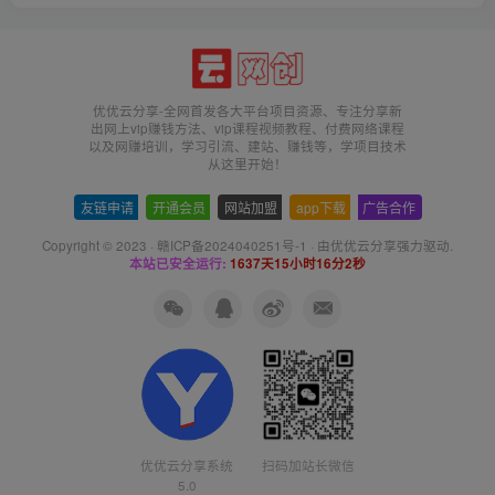
优优云分享-全网首发各大平台项目资源、专注分享新
出网上vip赚钱方法、vip课程视频教程、付费网络课程
以及网赚培训，学习引流、建站、赚钱等，学项目技术
从这里开始！
友链申请
-
开通会员
-
网站加盟
-
app下载
-
广告合作
Copyright © 2023 ·
赣ICP备2024040251号-1
· 由
优优云分享
强力驱动.
本站已安全运行:
1637天15小时16分2秒
扫码加站长微信
优优云分享系统
5.0