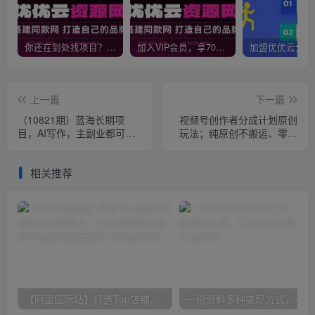
你还在到处找项目？还在当韭菜？我靠网创资源站一个月收入5万+，曾经我也是个失败者。
加入VIP会员，享70%的推广提成，免费学习多种网上创业课程，菜鸟秒变大神！
上一篇
下一篇
（10821期）蓝海长期项
视频号创作者分成计划原创
目，AI写作，主副业都可
玩法；纯原创不搬运、零基
以，单日3000+左右，小白
础快速入门
都能做。
相关推荐
【阿里国际站】打造Top店铺&获得优质询盘客户，​95%的国际站讲师不会说的运营技巧
一份