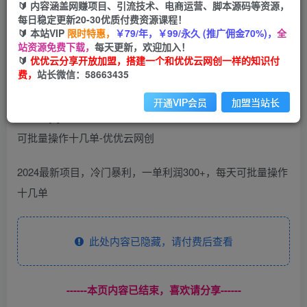
99
云币
云币
🔰 内容涵盖网赚项目、引流技术、电商运营、脚本源码等资源，
每日稳定更新20-30优质付费资源课程！
免费
会员
🔰 本站VIP
限时特惠，
￥79/年，￥99/永久 (推广佣金70%)，
全
站资源免费下载，
每天更新，欢迎加入！
立即购买
🔰
优优云分享开放加盟，搭建一个和优优云网创一样的知识付
费，
站长微信：58663435
您当前未登录！建议登陆后购买，可保存购买订单
开通VIP会员
加盟当站长
2024最新项目，冷门暴利，一单利润300+，每天可批量操作
十几单
此处内容已隐藏，请付费后查看
------本页内容已结束，喜欢请分享------