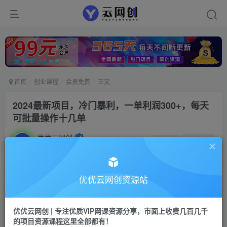
首页
创业课程
会员免费
正文
2024最新项目，冷门暴利，一单利润300+，每天
可批量操作十几单
优优云网创
私信
关注
2年前发布
62
0
付费资源
优优云网创资源站
2024最新项目，冷门暴利，一单利润300+，每天可批量操作十几单
此内容为付费资源，请付费后查看
优优云网创 | 专注优质VIP网课资源分享，市面上收费几百几千
9.9
限时特惠
的项目资源课程这里全部都有！