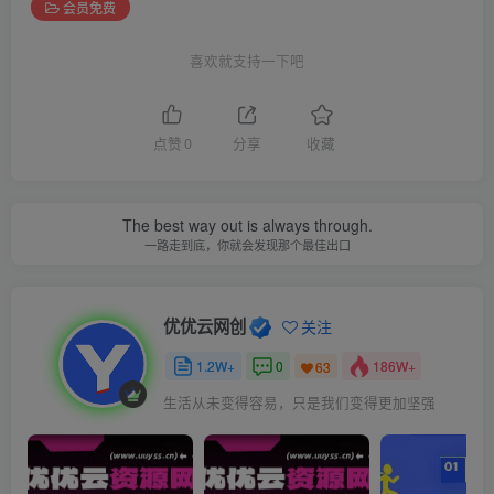
会员免费
喜欢就支持一下吧
点赞
0
分享
收藏
The best way out is always through.
一路走到底，你就会发现那个最佳出口
优优云网创
关注
1.2W+
0
186W+
63
生活从未变得容易，只是我们变得更加坚强