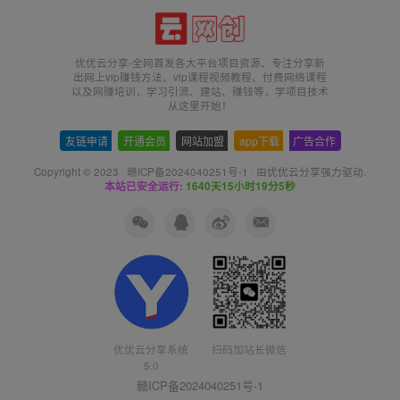
优优云分享-全网首发各大平台项目资源、专注分享新
出网上vip赚钱方法、vip课程视频教程、付费网络课程
以及网赚培训，学习引流、建站、赚钱等，学项目技术
从这里开始！
友链申请
-
开通会员
-
网站加盟
-
app下载
-
广告合作
Copyright © 2023 ·
赣ICP备2024040251号-1
· 由
优优云分享
强力驱动.
本站已安全运行:
1640天15小时19分5秒
扫码加站长微信
优优云分享系统
5.0
赣ICP备2024040251号-1