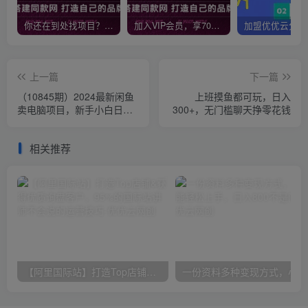
你还在到处找项目？还在当韭菜？我靠网创资源站一个月收入5万+，曾经我也是个失败者。
加入VIP会员，享70%的推广提成，免费学习多种网上创业课程，菜鸟秒变大神！
上一篇
下一篇
（10845期）2024最新闲鱼
上班摸鱼都可玩，日入
卖电脑项目，新手小白日入
300+，无门槛聊天挣零花钱
3K+，最真实的项目教学
相关推荐
【阿里国际站】打造Top店铺&获得优质询盘客户，​95%的国际站讲师不会说的运营技巧
一份