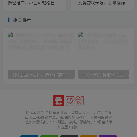
途径推广，小白可轻松日入
文类变现玩法，批量操作，
1k
收益太猛了
相关推荐
【阿里国际站】打造Top店铺&获得优质询盘客户，​95%的国际站讲师不会说的运营技巧
一份
优优云分享-全网首发各大平台项目资源、专注分享新
出网上vip赚钱方法、vip课程视频教程、付费网络课程
以及网赚培训，学习引流、建站、赚钱等，学项目技术
从这里开始！