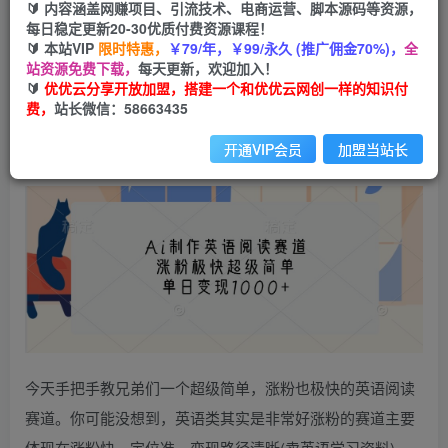
99
云币
云币
🔰 内容涵盖网赚项目、引流技术、电商运营、脚本源码等资源，
每日稳定更新20-30优质付费资源课程！
免费
会员
🔰 本站VIP
限时特惠，
￥79/年，￥99/永久 (推广佣金70%)，
全
站资源免费下载，
每天更新，欢迎加入！
立即购买
🔰
优优云分享开放加盟，搭建一个和优优云网创一样的知识付
费，
站长微信：58663435
您当前未登录！建议登陆后购买，可保存购买订单
开通VIP会员
加盟当站长
今天手把手教兄弟们一个超级简单，涨粉也极快的英语阅读
赛道。你可能没想到，英语类其实是非常好涨粉的赛道主要
体现在涨粉快、定位准，变现路径清晰(卖英语学习资料)。