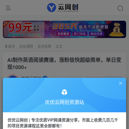
首页
创业课程
会员免费
正文
Ai制作英语阅读赛道，涨粉极快超级简单，单日变
现1000+
优优云网创
私信
关注
2年前发布
8
0
付费资源
优优云网创资源站
Ai制作英语阅读赛道，涨粉极快超级简单，单日变现1000+
此内容为付费资源，请付费后查看
优优云网创 | 专注优质VIP网课资源分享，市面上收费几百几千
9.9
限时特惠
的项目资源课程这里全部都有！