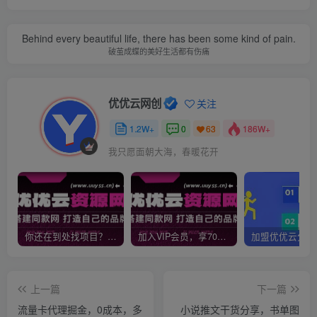
Behind every beautiful life, there has been some kind of pain.
破茧成蝶的美好生活都有伤痛
优优云网创
关注
1.2W+
0
186W+
63
我只愿面朝大海，春暖花开
你还在到处找项目？还在当韭菜？我靠网创资源站一个月收入5万+，曾经我也是个失败者。
加入VIP会员，享70%的推广提成，免费学习多种网上创业课程，菜鸟秒变大神！
上一篇
下一篇
流量卡代理掘金，0成本，多
小说推文干货分享，书单图