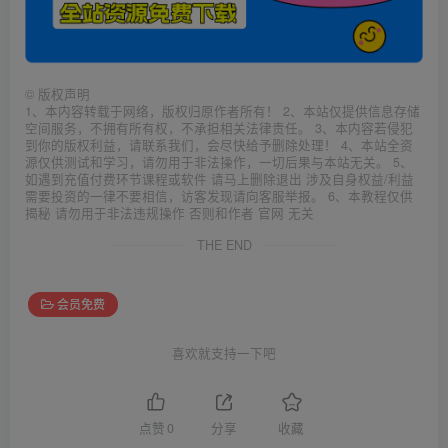
©
版权声明
1、本内容转载于网络，版权归原作者所有！ 2、本站仅提供信息存储
空间服务，不拥有所有权，不承担相关法律责任。 3、本内容若侵犯
到你的版权利益，请联系我们，会尽快给予删除处理！ 4、本站全资
源仅供测试和学习，请勿用于非法操作，一切后果与本站无关。 5、
如遇到充值付费环节课程或软件 请马上删除退出 涉及自身权益/利益
需要投资的一律不要相信，访客发现请向客服举报。 6、本教程仅供
揭秘 请勿用于非法违规操作 否则和作者 官网 无关
THE END
会员免费
喜欢就支持一下吧
点赞
0
分享
收藏