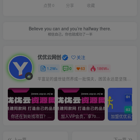
点赞
0
分享
收藏
Believe you can and you’re halfway there.
相信自己，你也就成功了一半
优优云网创
关注
1.2W+
0
186W+
63
平富足的盛世徒然养成一批懦夫，困苦永远是坚强之母
你还在到处找项目？还在当韭菜？我靠网创资源站一个月收入5万+，曾经我也是个失败者。
加入VIP会员，享70%的推广提成，免费学习多种网上创业课程，菜鸟秒变大神！
上一篇
下一篇