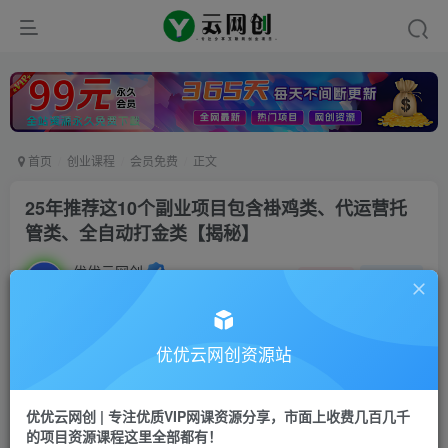
首页
创业课程
会员免费
正文
25年推荐这10个副业项目包含褂鸡类、代运营托
管类、全自动打金类【揭秘】
优优云网创
私信
关注
1年前发布
4
0
付费资源
优优云网创资源站
25年推荐这10个副业项目包含褂鸡类、代运营托管类、全自动打金类【揭秘】
此内容为付费资源，请付费后查看
优优云网创 | 专注优质VIP网课资源分享，市面上收费几百几千
9.9
限时特惠
的项目资源课程这里全部都有！