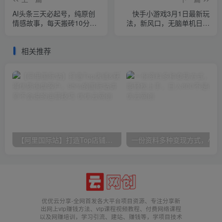
AI头条三天必起号，纯原创
快手小游戏3月1日最新玩
情感故事，每天搬砖10分
法，新风口，无脑单机日入
钟，小白靠复制粘贴月…
40+，可批量放大，小白轻
松上手
相关推荐
【阿里国际站】打造Top店铺&获得优质询盘客户，​95%的国际站讲师不会说的运营技巧
一份
优优云分享-全网首发各大平台项目资源、专注分享新
出网上vip赚钱方法、vip课程视频教程、付费网络课程
以及网赚培训，学习引流、建站、赚钱等，学项目技术