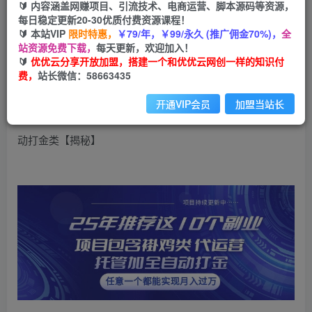
99
云币
云币
🔰 内容涵盖网赚项目、引流技术、电商运营、脚本源码等资源，
每日稳定更新20-30优质付费资源课程！
免费
会员
🔰 本站VIP
限时特惠，
￥79/年，￥99/永久 (推广佣金70%)，
全
站资源免费下载，
每天更新，欢迎加入！
立即购买
🔰
优优云分享开放加盟，搭建一个和优优云网创一样的知识付
费，
站长微信：58663435
您当前未登录！建议登陆后购买，可保存购买订单
开通VIP会员
加盟当站长
25年推荐这10个副业项目包含褂鸡类、代运营托管类、全自
动打金类【揭秘】