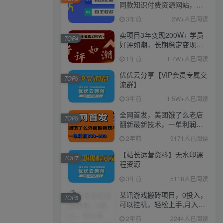
同款知识付费资源网站，实
现长期稳定被动收入~
3年前
2W+人已阅读
卖项目3年变现200W+ 学员
TOP4
好评如潮，长期稳定变现，
可以一直干到老！
1年前
1.7W+人已阅读
优优云分享【VIP会员专属交
TOP5
流群】
3年前
1.5W+人已阅读
全网首发，美团饿了么老店
TOP6
翻新最新技术，一单利润
300-600
2年前
9171人已阅读
【站长运营资料】无水印课
TOP7
程资源
3年前
5118人已阅读
某讯游戏搬砖项目，0投入，
TOP8
可以挂机，轻松上手,月入
3000+上不封顶
2年前
2244人已阅读