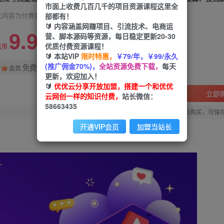
市面上收费几百几千的项目资源课程这里全
部都有！
此内容为付费资源，请付费后查看
🔰 内容涵盖网赚项目、引流技术、电商运
9.9
营、脚本源码等资源，每日稳定更新20-30
限时特惠
优质付费资源课程！
99
云币
云币
🔰 本站VIP
限时特惠，
￥79/年，￥99/永久
(推广佣金70%)，
全站资源免费下载，
每天
免费
会员
更新，欢迎加入！
🔰
优优云分享开放加盟，搭建一个和优优
立即
云网创一样的知识付费，
站长微信：
58663435
您当前未登录！建议登陆后购买，可保
开通VIP会员
加盟当站长