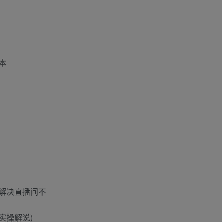
本
(解决直播间不
实操解说)