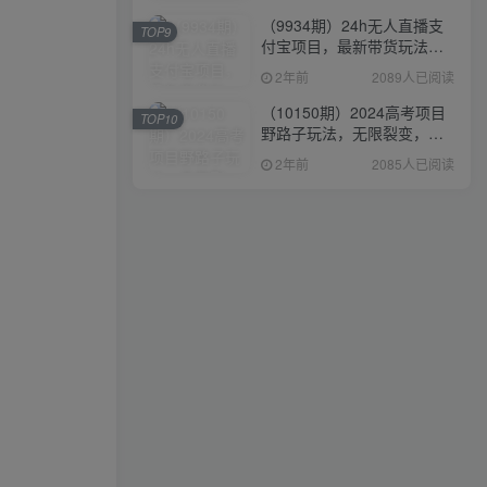
（9934期）24h无人直播支
TOP9
付宝项目，最新带货玩法，
纯躺赚实测日入500+
2年前
2089人已阅读
（10150期）2024高考项目
TOP10
野路子玩法，无限裂变，最
高一天1W＋！
2年前
2085人已阅读