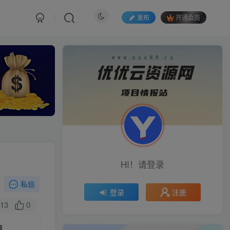
发布
开通会员
HI！请登录
私信
注册
登录
13
0
篇