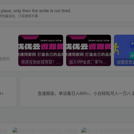
ace, only then the smile is not tired.
梦的最深处，只有微笑不累
选择的
你还在到处找项目？还在当韭菜？我靠网创资源站一个月收入5万+，曾经我也是个失败者。
加入VIP会员，享70%的推广提成，免费学习多种网上创业课程，菜鸟秒变大神！
+
急速掘金，单设备日入600+，小白轻松月入一万八