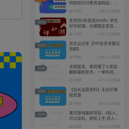
同款知识付费资源网站，实
现长期稳定被动收入~
3年前
2W+人已阅读
卖项目3年变现200W+ 学员
TOP4
好评如潮，长期稳定变现，
可以一直干到老！
1年前
1.7W+人已阅读
优优云分享【VIP会员专属交
TOP5
流群】
3年前
1.5W+人已阅读
全网首发，美团饿了么老店
TOP6
翻新最新技术，一单利润
300-600
2年前
9171人已阅读
【站长运营资料】无水印课
TOP7
程资源
3年前
5118人已阅读
某讯游戏搬砖项目，0投入，
TOP8
可以挂机，轻松上手,月入
3000+上不封顶
2年前
2244人已阅读