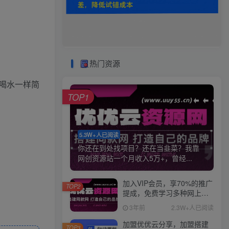
热门资源
喝水一样简
TOP1
5.3W+人已阅读
你还在到处找项目？还在当韭菜？我靠
网创资源站一个月收入5万+，曾经...
加入VIP会员，享70%的推广
TOP2
提成，免费学习多种网上创
业课程，菜鸟秒变大神！
3年前
2.3W+人已阅读
加盟优优云分享，加盟搭建
TOP3