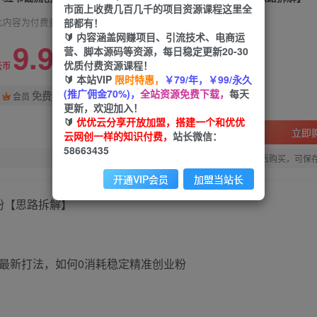
市面上收费几百几千的项目资源课程这里全
部都有！
此内容为付费资源，请付费后查看
🔰 内容涵盖网赚项目、引流技术、电商运
9.9
营、脚本源码等资源，每日稳定更新20-30
限时特惠
优质付费资源课程！
99
云币
云币
🔰 本站VIP
限时特惠，
￥79/年，￥99/永久
(推广佣金70%)，
全站资源免费下载，
每天
免费
会员
更新，欢迎加入！
🔰
优优云分享开放加盟，搭建一个和优优
立即
云网创一样的知识付费，
站长微信：
58663435
您当前未登录！建议登陆后购买，可保
开通VIP会员
加盟当站长
粉【思路拆解】