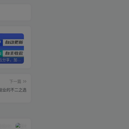
加盟优优云分享，加盟搭建同款知识付费资源网站，实现长期稳定被动收入~
卖项目3年变现200W+ 学员好评如潮，长期稳定变现，可以一直干到老！
优优云分享【VIP会员专属交流群】
下一篇
 副业的不二之选