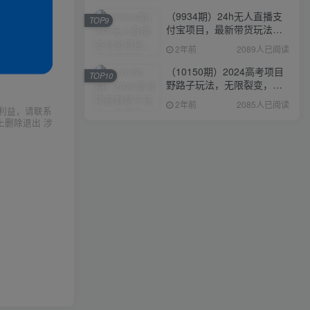
（9934期）24h无人直播支
TOP9
付宝项目，最新带货玩法，
纯躺赚实测日入500+
2年前
2089人已阅读
（10150期）2024高考项目
TOP10
野路子玩法，无限裂变，最
高一天1W＋！
2年前
2085人已阅读
利益，请联系
上删除退出 涉