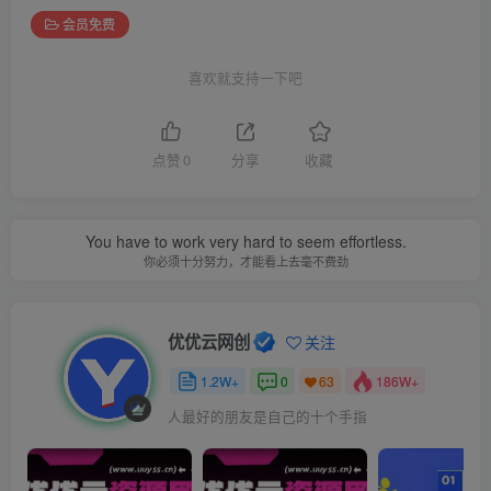
会员免费
喜欢就支持一下吧
点赞
0
分享
收藏
You have to work very hard to seem effortless.
你必须十分努力，才能看上去毫不费劲
优优云网创
关注
1.2W+
0
186W+
63
人最好的朋友是自己的十个手指