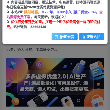
99
云币
云币
🔰 内容涵盖网赚项目、引流技术、电商运营、脚本源码等资源，
每日稳定更新20-30优质付费资源课程！
免费
会员
🔰 本站VIP
限时特惠，
￥79/年，￥99/永久 (推广佣金70%)，
全
站资源免费下载，
每天更新，欢迎加入！
立即购买
🔰
优优云分享开放加盟，搭建一个和优优云网创一样的知识付
费，
站长微信：58663435
您当前未登录！建议登陆后购买，可保存购买订单
开通VIP会员
加盟当站长
多多虚拟优盘2.0丨AI生产丨选品批量化丨可闲鱼操作，选品
无脑，懒人可做，出单概率更高