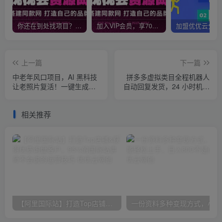
你还在到处找项目？还在当韭菜？我靠网创资源站一个月收入5万+，曾经我也是个失败者。
加入VIP会员，享70%的推广提成，免费学习多种网上创业课程，菜鸟秒变大神！
上一篇
下一篇
中老年风口项目，AI 黑科技
拼多多虚拟类目全程机器人
让老照片复活！一键生成完
自动回复发货，24 小时机器
全免费！接单接到手抽筋，
人运营，做好轻松月入 1-
无脑变现
5W
相关推荐
【阿里国际站】打造Top店铺&获得优质询盘客户，​95%的国际站讲师不会说的运营技巧
一份