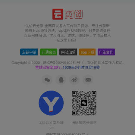
优优云分享-全网首发各大平台项目资源、专注分享新
出网上vip赚钱方法、vip课程视频教程、付费网络课程
以及网赚培训，学习引流、建站、赚钱等，学项目技术
从这里开始！
友链申请
-
开通会员
-
网站加盟
-
app下载
-
广告合作
Copyright © 2023 ·
赣ICP备2024040251号-1
· 由
优优云分享
强力驱动.
本站已安全运行:
1639天3小时19分17秒
扫码加站长微信
优优云分享系统
5.0
赣ICP备2024040251号-1