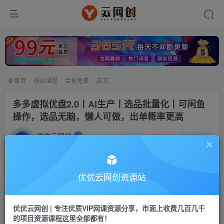
首页
创业课程
会员免费
正文
多多虚拟优盘2.0丨AI生产丨选品批量化丨可闲鱼
操作，选品无脑，懒人可做，出单概率更高
优优云网创
私信
关注
1个月前发布
12
0
付费资源
优优云网创资源站
多多虚拟优盘2.0丨AI生产丨选品批量化丨可闲鱼操作，选品无脑，懒人可做，出单概率更高
此内容为付费资源，请付费后查看
优优云网创 | 专注优质VIP网课资源分享，市面上收费几百几千
9.9
限时特惠
的项目资源课程这里全部都有！